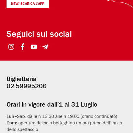
NEW! SCARICA L'APP
Seguici sui social
Biglietteria
Informazioni
02.59995206
utili
Orari in vigore dall’1 al 31 Luglio
Lun–Sab:
dalle h 13.30 alle h 19.00 (orario continuato)
Dom:
apertura del solo botteghino un’ora prima dell’inizio
dello spettacolo.