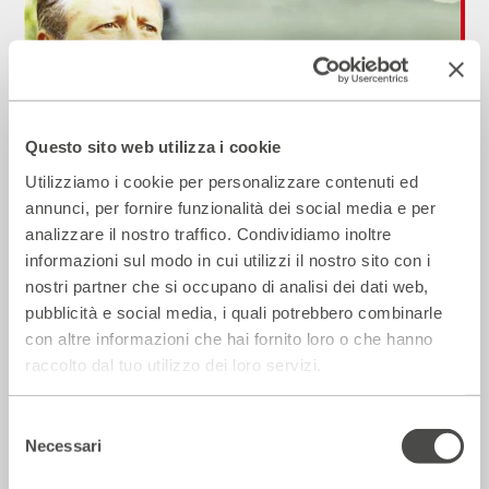
Questo sito web utilizza i cookie
Utilizziamo i cookie per personalizzare contenuti ed
Paolo Borsellino Essendo Stato
annunci, per fornire funzionalità dei social media e per
analizzare il nostro traffico. Condividiamo inoltre
2017 - 2018
Cartellone
informazioni sul modo in cui utilizzi il nostro sito con i
nostri partner che si occupano di analisi dei dati web,
pubblicità e social media, i quali potrebbero combinarle
Incontri e Libri
con altre informazioni che hai fornito loro o che hanno
raccolto dal tuo utilizzo dei loro servizi.
Selezione
Necessari
del
consenso