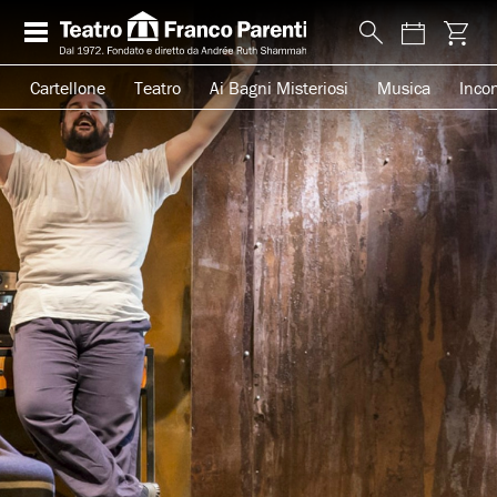
Cartellone
Teatro
Ai Bagni Misteriosi
Musica
Incon