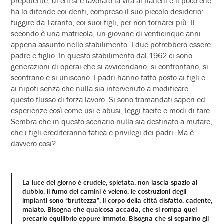
prepotente, di chi si è lavorato la vita ai fianchi e il poco che
ha lo difende coi denti, compreso il suo piccolo desiderio:
fuggire da Taranto, coi suoi figli, per non tornarci più. Il
secondo è una matricola, un giovane di venticinque anni
appena assunto nello stabilimento. I due potrebbero essere
padre e figlio. In questo stabilimento dal 1962 ci sono
generazioni di operai che si avvicendano, si confrontano, si
scontrano e si uniscono. I padri hanno fatto posto ai figli e
ai nipoti senza che nulla sia intervenuto a modificare
questo flusso di forza lavoro. Si sono tramandati saperi ed
esperienze così come usi e abusi, leggi tacite e modi di fare.
Sembra che in questo scenario nulla sia destinato a mutare,
che i figli erediteranno fatica e privilegi dei padri. Ma è
davvero così?
La luce del giorno è crudele, spietata, non lascia spazio al
dubbio: il fumo dei camini è veleno, le costruzioni degli
impianti sono “bruttezza”, il corpo della città disfatto, cadente,
malato. Bisogna che qualcosa accada, che si rompa quel
precario equilibrio eppure immoto. Bisogna che si separino gli