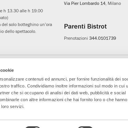
Via Pier Lombardo 14
, Milano
le h 13.30 alle h 19.00
uato)
 del solo botteghino un’ora
Parenti Bistrot
io dello spettacolo.
Prenotazioni
344.0101739
Main Partner
Partner della nuova
Progetto L'età
A
 cookie
sala
sospesa
rsonalizzare contenuti ed annunci, per fornire funzionalità dei soc
ostro traffico. Condividiamo inoltre informazioni sul modo in cui ut
partner che si occupano di analisi dei dati web, pubblicità e social
ombinarle con altre informazioni che hai fornito loro o che hanno
 loro servizi.
5330151 Indirizzo PEC:
parentiteatro@actaliscertymail.it
– NUMERO REA: MI