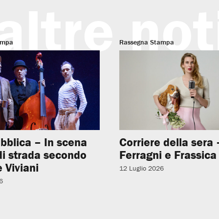
altre not
ampa
Rassegna Stampa
bblica – In scena
Corriere della sera –
 di strada secondo
Ferragni e Frassica
 Viviani
12 Luglio 2026
6