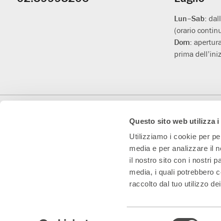
utili
Lun–Sab:
dal
(orario contin
Dom:
apertura
prima dell’iniz
Con il contributo di
Con il sostegno di
Teatro Convenzionato
Questo sito web utilizza i
Utilizziamo i cookie per pe
media e per analizzare il n
il nostro sito con i nostri 
media, i quali potrebbero c
raccolto dal tuo utilizzo dei
Teatro Franco Parenti S.r.l. Impresa Sociale – Cod. Fisc/P.IVA 0153
Selezione