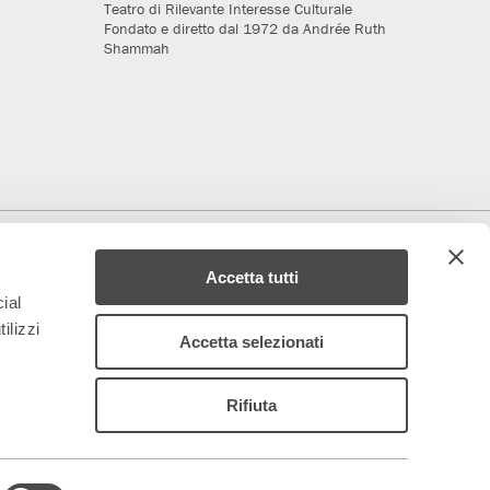
Teatro di Rilevante Interesse Culturale
Fondato e diretto dal 1972 da Andrée Ruth
Shammah
deriamo al progetto
Media Partner
Accetta tutti
ial
ilizzi
Accetta selezionati
Rifiuta
 – 844688