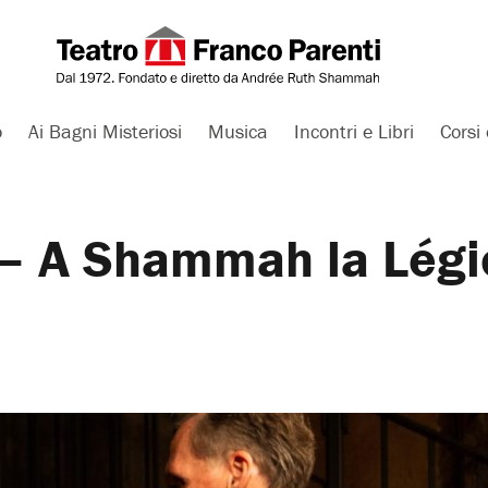
o
Ai Bagni Misteriosi
Musica
Incontri e Libri
Corsi 
a – A Shammah la Lég