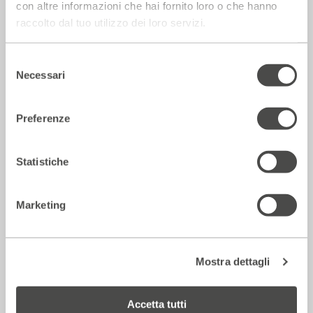
con altre informazioni che hai fornito loro o che hanno
raccolto dal tuo utilizzo dei loro servizi.
Rassegna Stampa
Selezione
Necessari
del
consenso
Preferenze
Statistiche
Marketing
Corriere della sera – Io, tra Ferragni e
Frassica
12 Luglio 2026
Mostra dettagli
Rassegna Stampa
Accetta tutti