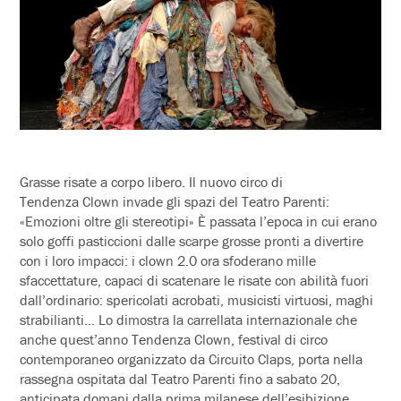
Grasse risate a corpo libero. Il nuovo circo di
Tendenza
Clown
invade gli spazi del Teatro Parenti:
«Emozioni oltre gli stereotipi» È passata l’epoca in cui erano
solo goffi pasticcioni dalle scarpe grosse pronti a divertire
con i loro impacci: i clown 2.0 ora sfoderano mille
sfaccettature, capaci di scatenare le risate con abilità fuori
dall’ordinario: spericolati acrobati, musicisti virtuosi, maghi
strabilianti… Lo dimostra la carrellata internazionale che
anche quest’anno
Tendenza
Clown
, festival di circo
contemporaneo organizzato da Circuito Claps, porta nella
rassegna ospitata dal Teatro Parenti fino a sabato 20,
anticipata domani dalla prima milanese dell’esibizione