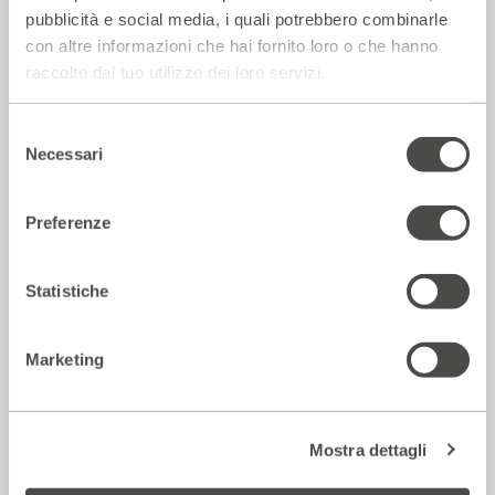
strada secondo Raffaele Viviani
pubblicità e social media, i quali potrebbero combinarle
14 Luglio 2026
con altre informazioni che hai fornito loro o che hanno
raccolto dal tuo utilizzo dei loro servizi.
Rassegna Stampa
Selezione
Necessari
del
consenso
Preferenze
Statistiche
Marketing
Corriere della sera – Io, tra Ferragni e
Frassica
Mostra dettagli
12 Luglio 2026