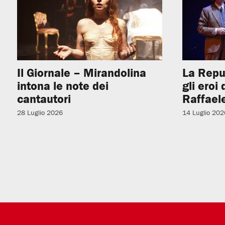
Il Giornale – Mirandolina
La Repu
intona le note dei
gli eroi
cantautori
Raffaele
28 Luglio 2026
14 Luglio 202