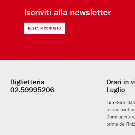
Iscriviti alla newsletter
RESTA IN CONTATTO
Biglietteria
Orari in 
Informazioni
02.59995206
Luglio
utili
Lun–Sab:
dal
(orario contin
Dom:
apertura
prima dell’iniz