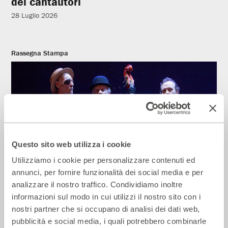
dei cantautori
28 Luglio 2026
Rassegna Stampa
Questo sito web utilizza i cookie
Utilizziamo i cookie per personalizzare contenuti ed
annunci, per fornire funzionalità dei social media e per
analizzare il nostro traffico. Condividiamo inoltre
La Repubblica – In scena gli eroi di
informazioni sul modo in cui utilizzi il nostro sito con i
strada secondo Raffaele Viviani
nostri partner che si occupano di analisi dei dati web,
14 Luglio 2026
pubblicità e social media, i quali potrebbero combinarle