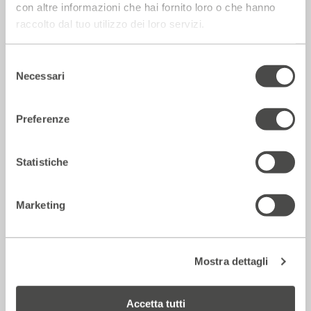
con altre informazioni che hai fornito loro o che hanno
raccolto dal tuo utilizzo dei loro servizi.
Rassegna Stampa
Selezione
Necessari
del
consenso
Preferenze
Statistiche
Marketing
Corriere della sera – Io, tra Ferragni e
Frassica
12 Luglio 2026
Mostra dettagli
Rassegna Stampa
Accetta tutti