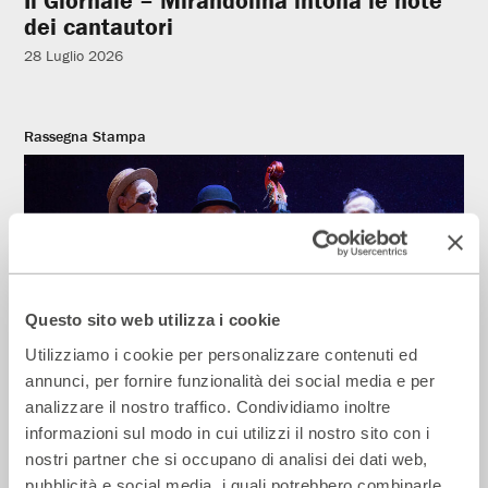
Il Giornale – Mirandolina intona le note
dei cantautori
28 Luglio 2026
Rassegna Stampa
Questo sito web utilizza i cookie
Utilizziamo i cookie per personalizzare contenuti ed
annunci, per fornire funzionalità dei social media e per
analizzare il nostro traffico. Condividiamo inoltre
La Repubblica – In scena gli eroi di
informazioni sul modo in cui utilizzi il nostro sito con i
strada secondo Raffaele Viviani
nostri partner che si occupano di analisi dei dati web,
14 Luglio 2026
pubblicità e social media, i quali potrebbero combinarle