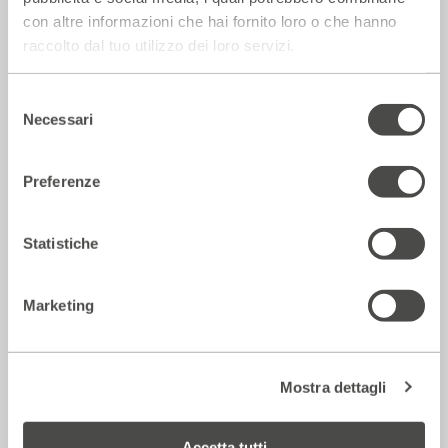
con altre informazioni che hai fornito loro o che hanno
raccolto dal tuo utilizzo dei loro servizi.
Rassegna Stampa
Selezione
Necessari
del
consenso
Preferenze
Statistiche
Marketing
Corriere della sera – Io, tra Ferragni e
Frassica
12 Luglio 2026
Mostra dettagli
Accetta tutti