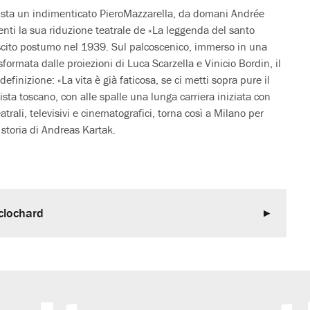
nista un indimenticato PieroMazzarella, da domani Andrée
ti la sua riduzione teatrale de «La leggenda del santo
scito postumo nel 1939. Sul palcoscenico, immerso in una
ormata dalle proiezioni di Luca Scarzella e Vinicio Bordin, il
efinizione: «La vita è già faticosa, se ci metti sopra pure il
ista toscano, con alle spalle una lunga carriera iniziata con
trali, televisivi e cinematografici, torna così a Milano per
 storia di Andreas Kartak.
 clochard