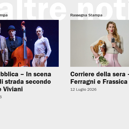
altre not
ampa
Rassegna Stampa
bblica – In scena
Corriere della sera –
 di strada secondo
Ferragni e Frassica
 Viviani
12 Luglio 2026
6