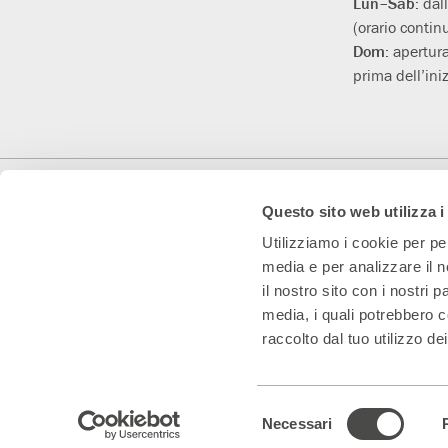
Lun–Sab:
dal
(orario contin
Dom:
apertura
prima dell’iniz
Con il contributo di
Con il sostegno di
Teatro Convenzionato
Questo sito web utilizza i
Utilizziamo i cookie per pe
media e per analizzare il n
il nostro sito con i nostri 
media, i quali potrebbero c
raccolto dal tuo utilizzo dei
Teatro Franco Parenti S.r.l. Impresa Sociale – Cod. Fisc/P.IVA 0153
Selezione
Note legali & Privacy
|
Cookie policy – visualizza e modifica le tue pre
Necessari
del
Sito web progettato da PaperPlane
– Powered by
WordPress