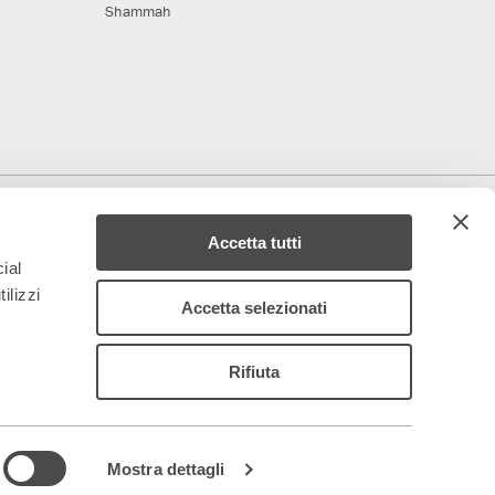
Shammah
deriamo al progetto
Media Partner
Accetta tutti
ial
ilizzi
Accetta selezionati
Rifiuta
 – 844688
ancoparenti.com
–
organismodivigilanza@teatrofrancoparenti.com
|
Mostra dettagli