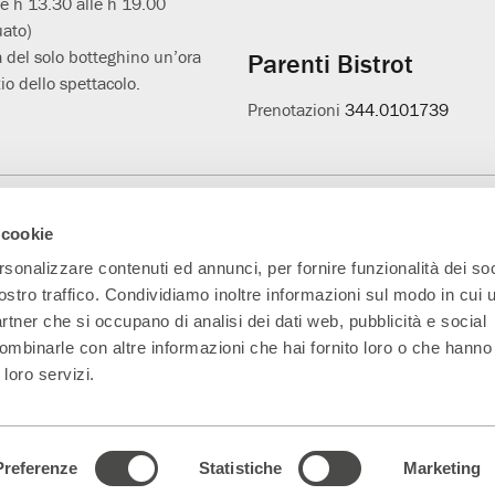
le h 13.30 alle h 19.00
uato)
 del solo botteghino un’ora
Parenti Bistrot
io dello spettacolo.
Prenotazioni
344.0101739
Main Partner
Partner della nuova
Progetto L'età
A
 cookie
sala
sospesa
rsonalizzare contenuti ed annunci, per fornire funzionalità dei soc
ostro traffico. Condividiamo inoltre informazioni sul modo in cui ut
partner che si occupano di analisi dei dati web, pubblicità e social
ombinarle con altre informazioni che hai fornito loro o che hanno
 loro servizi.
5330151 Indirizzo PEC:
parentiteatro@actaliscertymail.it
– NUMERO REA: MI
ferenze dei cookie
|
Dichiarazione di accessibilità
|
whistleblowing@teatrofr
Preferenze
Statistiche
Marketing