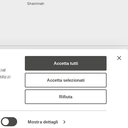
Shammah
deriamo al progetto
Media Partner
Accetta tutti
ial
ilizzi
Accetta selezionati
Rifiuta
 – 844688
ancoparenti.com
–
organismodivigilanza@teatrofrancoparenti.com
|
Mostra dettagli