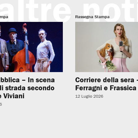
altre not
ampa
Rassegna Stampa
bblica – In scena
Corriere della sera –
 di strada secondo
Ferragni e Frassica
 Viviani
12 Luglio 2026
6