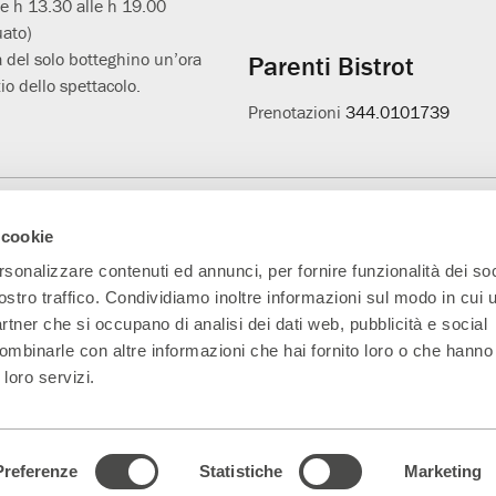
le h 13.30 alle h 19.00
uato)
 del solo botteghino un’ora
Parenti Bistrot
io dello spettacolo.
Prenotazioni
344.0101739
Main Partner
Partner della nuova
Progetto L'età
A
 cookie
sala
sospesa
rsonalizzare contenuti ed annunci, per fornire funzionalità dei soc
ostro traffico. Condividiamo inoltre informazioni sul modo in cui ut
partner che si occupano di analisi dei dati web, pubblicità e social
ombinarle con altre informazioni che hai fornito loro o che hanno
 loro servizi.
5330151 Indirizzo PEC:
parentiteatro@actaliscertymail.it
– NUMERO REA: MI
ferenze dei cookie
|
Dichiarazione di accessibilità
|
whistleblowing@teatrofr
Preferenze
Statistiche
Marketing