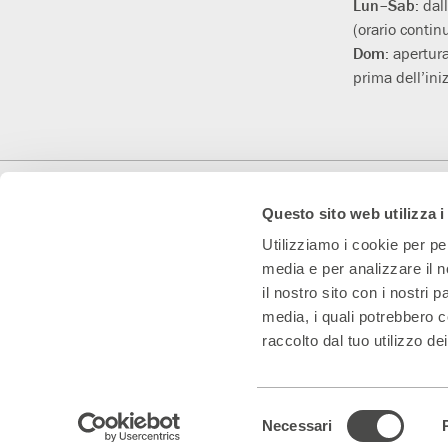
Lun–Sab:
dal
(orario contin
Dom:
apertura
prima dell’iniz
Con il contributo di
Con il sostegno di
Teatro Convenzionato
Questo sito web utilizza i
Utilizziamo i cookie per pe
media e per analizzare il n
il nostro sito con i nostri 
media, i quali potrebbero c
raccolto dal tuo utilizzo dei
Teatro Franco Parenti S.r.l. Impresa Sociale – Cod. Fisc/P.IVA 0153
Selezione
Note legali & Privacy
|
Cookie policy – visualizza e modifica le tue pre
Necessari
del
Sito web progettato da PaperPlane
– Powered by
WordPress