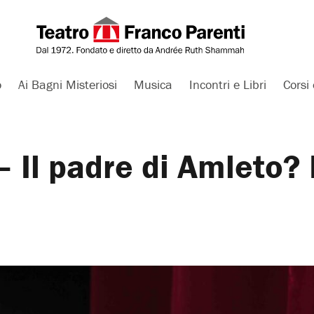
o
Ai Bagni Misteriosi
Musica
Incontri e Libri
Corsi 
– Il padre di Amleto? 