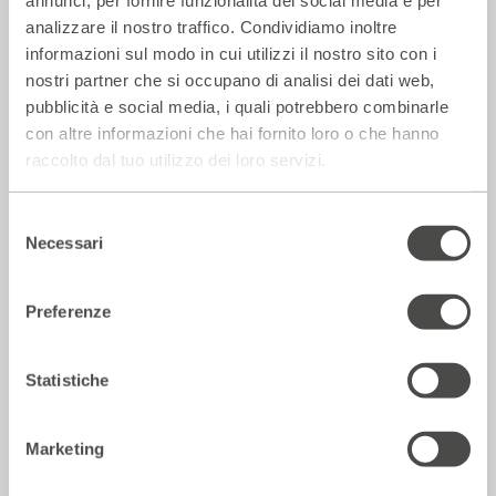
annunci, per fornire funzionalità dei social media e per
analizzare il nostro traffico. Condividiamo inoltre
informazioni sul modo in cui utilizzi il nostro sito con i
nostri partner che si occupano di analisi dei dati web,
pubblicità e social media, i quali potrebbero combinarle
con altre informazioni che hai fornito loro o che hanno
La Repubblica – In scena gli eroi di
raccolto dal tuo utilizzo dei loro servizi.
strada secondo Raffaele Viviani
14 Luglio 2026
Selezione
Necessari
del
consenso
Rassegna Stampa
Preferenze
Statistiche
Marketing