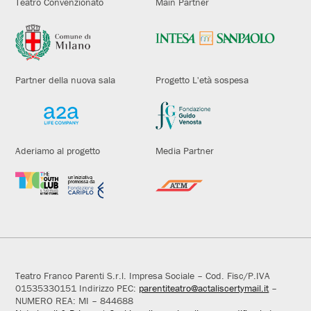
Teatro Convenzionato
Main Partner
Partner della nuova sala
Progetto L'età sospesa
Aderiamo al progetto
Media Partner
Teatro Franco Parenti S.r.l. Impresa Sociale – Cod. Fisc/P.IVA
01535330151 Indirizzo PEC:
parentiteatro@actaliscertymail.it
–
NUMERO REA: MI – 844688