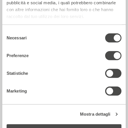
pubblicità e social media, i quali potrebbero combinarle
14 Luglio 2026
con altre informazioni che hai fornito loro o che hanno
raccolto dal tuo utilizzo dei loro servizi.
Rassegna Stampa
Selezione
Necessari
del
consenso
Preferenze
Statistiche
Marketing
Corriere della sera – Io, tra Ferragni e
Frassica
Mostra dettagli
12 Luglio 2026