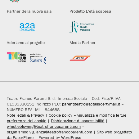
Partner della nuova sala
Progetto L'età sospesa
Aderiamo al progetto
Media Partner
Teatro Franco Parenti S.r.l. Impresa Sociale – Cod. Fisc/P.IVA
01535330151 Indirizzo PEC:
parentiteatro@actaliscertymail.it
–
NUMERO REA: MI – 844688
Note legali & Privacy
|
Cookie policy – visualizza e modifica le tue
preferenze dei cookie
|
Dichiarazione di accessibilità
|
whistleblowing@teatrofrancoparenti.com
–
organismodivigilanza@teatrofrancoparenti.com
|
Sito web progettato
da PaperPlane
– Powered by
WordPress