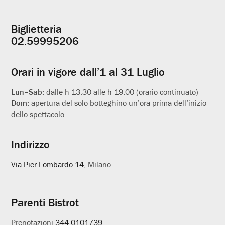
Biglietteria
Informazioni
02.59995206
utili
Orari in vigore dall’1 al 31 Luglio
Lun–Sab:
dalle h 13.30 alle h 19.00 (orario continuato)
Dom:
apertura del solo botteghino un’ora prima dell’inizio
dello spettacolo.
Indirizzo
Via Pier Lombardo 14
, Milano
Parenti Bistrot
Prenotazioni
344.0101739