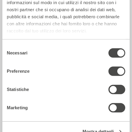
informazioni sul modo in cui utilizzi il nostro sito con i
nostri partner che si occupano di analisi dei dati web,
La Repubblica – In scena gli eroi di
pubblicità e social media, i quali potrebbero combinarle
strada secondo Raffaele Viviani
con altre informazioni che hai fornito loro o che hanno
raccolto dal tuo utilizzo dei loro servizi.
14 Luglio 2026
Selezione
Necessari
del
Rassegna Stampa
consenso
Preferenze
Statistiche
Marketing
Mostra dettagli