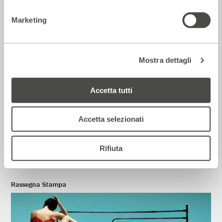
Marketing
Mostra dettagli
Accetta tutti
Accetta selezionati
Corriere della sera – Io, tra Ferragni e
Frassica
12 Luglio 2026
Rifiuta
Rassegna Stampa