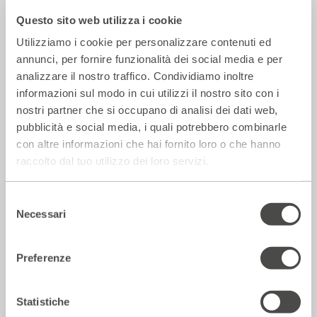
Questo sito web utilizza i cookie
Rassegna Stampa
Utilizziamo i cookie per personalizzare contenuti ed
annunci, per fornire funzionalità dei social media e per
analizzare il nostro traffico. Condividiamo inoltre
informazioni sul modo in cui utilizzi il nostro sito con i
nostri partner che si occupano di analisi dei dati web,
pubblicità e social media, i quali potrebbero combinarle
con altre informazioni che hai fornito loro o che hanno
raccolto dal tuo utilizzo dei loro servizi.
Selezione
Necessari
La Repubblica – In scena gli eroi di
del
strada secondo Raffaele Viviani
consenso
14 Luglio 2026
Preferenze
Statistiche
Rassegna Stampa