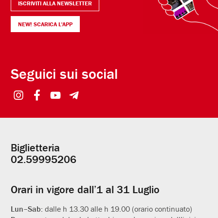
ISCRIVITI ALLA NEWSLETTER
NEW! SCARICA L'APP
Seguici sui social
Biglietteria
Informazioni
02.59995206
utili
Orari in vigore dall’1 al 31 Luglio
Lun–Sab:
dalle h 13.30 alle h 19.00 (orario continuato)