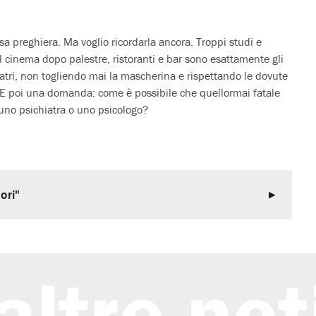
sa preghiera. Ma voglio ricordarla ancora. Troppi studi e
il cinema dopo palestre, ristoranti e bar sono esattamente gli
 teatri, non togliendo mai la mascherina e rispettando le dovute
i. E poi una domanda: come è possibile che quellormai fatale
 uno psichiatra o uno psicologo?
uori"
altre not