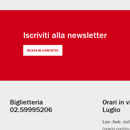
Iscriviti alla newsletter
RESTA IN CONTATTO
Biglietteria
Orari in 
Informazioni
02.59995206
Luglio
utili
Lun–Sab:
dal
(orario contin