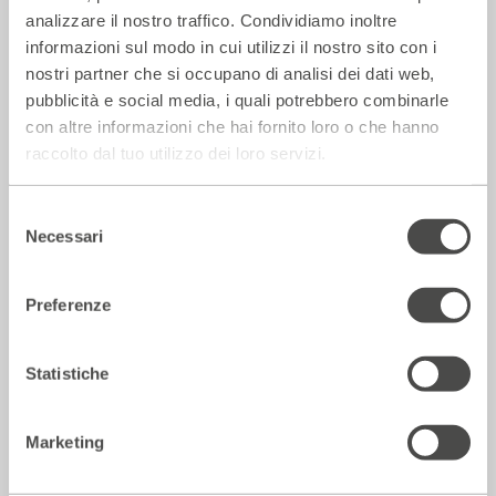
analizzare il nostro traffico. Condividiamo inoltre
informazioni sul modo in cui utilizzi il nostro sito con i
nostri partner che si occupano di analisi dei dati web,
pubblicità e social media, i quali potrebbero combinarle
con altre informazioni che hai fornito loro o che hanno
La Repubblica – In scena gli eroi di
raccolto dal tuo utilizzo dei loro servizi.
strada secondo Raffaele Viviani
14 Luglio 2026
Selezione
Necessari
del
consenso
Rassegna Stampa
Preferenze
Statistiche
Marketing