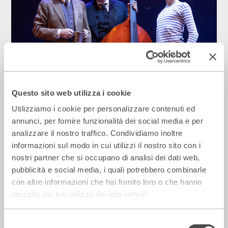
La Repubblica – In scena gli eroi di
Questo sito web utilizza i cookie
strada secondo Raffaele Viviani
Utilizziamo i cookie per personalizzare contenuti ed
14 Luglio 2026
annunci, per fornire funzionalità dei social media e per
analizzare il nostro traffico. Condividiamo inoltre
informazioni sul modo in cui utilizzi il nostro sito con i
Rassegna Stampa
nostri partner che si occupano di analisi dei dati web,
pubblicità e social media, i quali potrebbero combinarle
con altre informazioni che hai fornito loro o che hanno
raccolto dal tuo utilizzo dei loro servizi.
Selezione