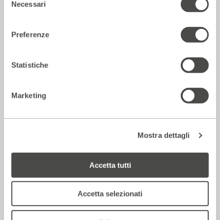
Necessari
del
consenso
Preferenze
Corriere della sera – Io, tra Ferragni e
Frassica
Statistiche
12 Luglio 2026
Marketing
Rassegna Stampa
Mostra dettagli
Accetta tutti
Accetta selezionati