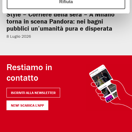
Rifiuta
Style – Corriere della sera – A Milano
torna in scena Pandora: nei bagni
pubblici un’umanità pura e disperata
8 Luglio 2026
Restiamo in
contatto
ISCRIVITI ALLA NEWSLETTER
NEW! SCARICA L'APP