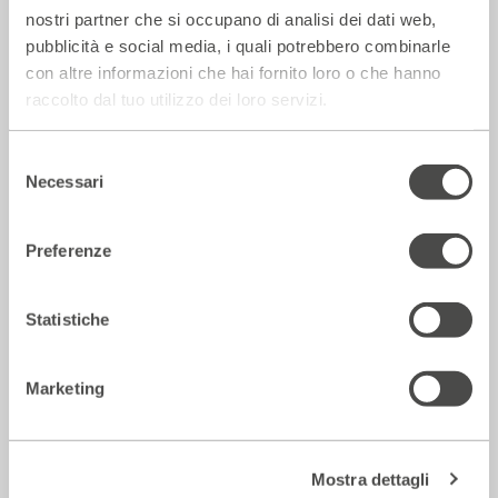
nostri partner che si occupano di analisi dei dati web,
La Repubblica – In scena gli eroi di
pubblicità e social media, i quali potrebbero combinarle
strada secondo Raffaele Viviani
con altre informazioni che hai fornito loro o che hanno
14 Luglio 2026
raccolto dal tuo utilizzo dei loro servizi.
Selezione
Rassegna Stampa
Necessari
del
consenso
Preferenze
Statistiche
Marketing
Corriere della sera – Io, tra Ferragni e
Mostra dettagli
Frassica