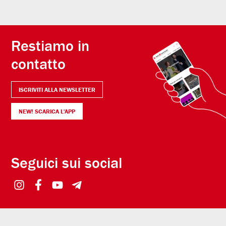
Restiamo in
contatto
ISCRIVITI ALLA NEWSLETTER
NEW! SCARICA L'APP
Seguici sui social