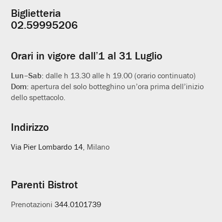
Biglietteria
Informazioni
02.59995206
utili
Orari in vigore dall’1 al 31 Luglio
Lun–Sab:
dalle h 13.30 alle h 19.00 (orario continuato)
Dom:
apertura del solo botteghino un’ora prima dell’inizio
dello spettacolo.
Indirizzo
Via Pier Lombardo 14
, Milano
Parenti Bistrot
Prenotazioni
344.0101739