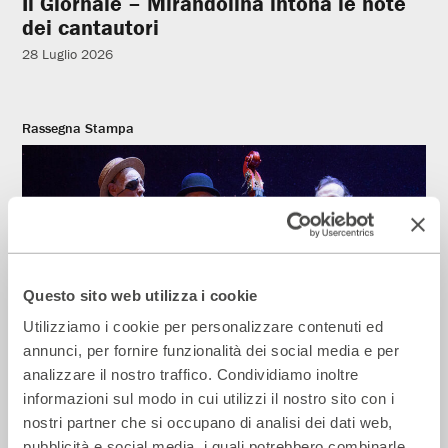
Il Giornale – Mirandolina intona le note
dei cantautori
28 Luglio 2026
Rassegna Stampa
Questo sito web utilizza i cookie
Utilizziamo i cookie per personalizzare contenuti ed
annunci, per fornire funzionalità dei social media e per
analizzare il nostro traffico. Condividiamo inoltre
La Repubblica – In scena gli eroi di
informazioni sul modo in cui utilizzi il nostro sito con i
strada secondo Raffaele Viviani
nostri partner che si occupano di analisi dei dati web,
14 Luglio 2026
pubblicità e social media, i quali potrebbero combinarle