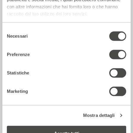
con altre informazioni che hai fornito loro o che hanno
raccolto dal tuo utilizzo dei loro servizi.
Rassegna Stampa
Selezione
Necessari
del
consenso
Preferenze
Statistiche
Marketing
Corriere della sera – Io, tra Ferragni e
Frassica
12 Luglio 2026
Mostra dettagli