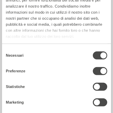
annunci, per fornire funzionalità dei social media e per
analizzare il nostro traffico. Condividiamo inoltre
informazioni sul modo in cui utilizzi il nostro sito con i
nostri partner che si occupano di analisi dei dati web,
pubblicità e social media, i quali potrebbero combinarle
con altre informazioni che hai fornito loro o che hanno
La Repubblica – In scena gli eroi di
raccolto dal tuo utilizzo dei loro servizi.
strada secondo Raffaele Viviani
14 Luglio 2026
Selezione
Necessari
del
consenso
Rassegna Stampa
Preferenze
Statistiche
Marketing