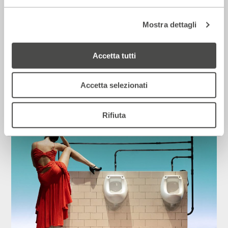
Mostra dettagli
Corriere della sera – Io, tra Ferragni e
Accetta tutti
Frassica
12 Luglio 2026
Accetta selezionati
Rassegna Stampa
Rifiuta