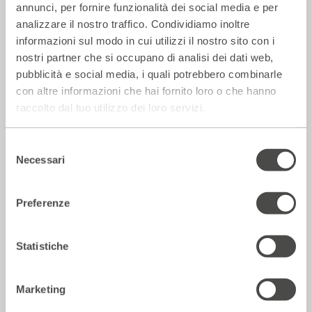
annunci, per fornire funzionalità dei social media e per
analizzare il nostro traffico. Condividiamo inoltre
informazioni sul modo in cui utilizzi il nostro sito con i
nostri partner che si occupano di analisi dei dati web,
pubblicità e social media, i quali potrebbero combinarle
con altre informazioni che hai fornito loro o che hanno
raccolto dal tuo utilizzo dei loro servizi.
La Repubblica – In scena gli eroi di
strada secondo Raffaele Viviani
Selezione
14 Luglio 2026
Necessari
del
consenso
Rassegna Stampa
Preferenze
Statistiche
Marketing