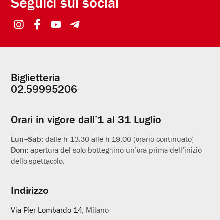
Seguici sui social
Biglietteria
Informazioni
02.59995206
utili
Orari in vigore dall’1 al 31 Luglio
Lun–Sab:
dalle h 13.30 alle h 19.00 (orario continuato)
Dom:
apertura del solo botteghino un’ora prima dell’inizio
dello spettacolo.
Indirizzo
Via Pier Lombardo 14
, Milano