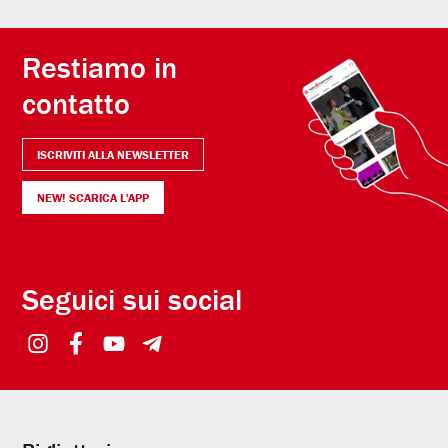
Restiamo in
contatto
ISCRIVITI ALLA NEWSLETTER
NEW! SCARICA L'APP
Seguici sui social