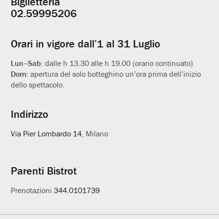
Biglietteria
Informazioni
02.59995206
utili
Orari in vigore dall’1 al 31 Luglio
Lun–Sab:
dalle h 13.30 alle h 19.00 (orario continuato)
Dom:
apertura del solo botteghino un’ora prima dell’inizio
dello spettacolo.
Indirizzo
Via Pier Lombardo 14
, Milano
Parenti Bistrot
Prenotazioni
344.0101739