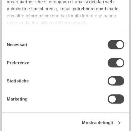
La Repubblica – In scena gli eroi di
nostri partner che si occupano di analisi dei dati web,
strada secondo Raffaele Viviani
pubblicità e social media, i quali potrebbero combinarle
con altre informazioni che hai fornito loro o che hanno
14 Luglio 2026
raccolto dal tuo utilizzo dei loro servizi.
Rassegna Stampa
Selezione
Necessari
del
consenso
Preferenze
Statistiche
Marketing
Corriere della sera – Io, tra Ferragni e
Frassica
Mostra dettagli
12 Luglio 2026