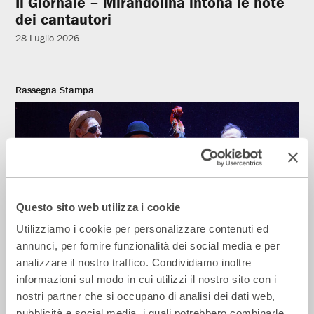
Il Giornale – Mirandolina intona le note
dei cantautori
28 Luglio 2026
Rassegna Stampa
Questo sito web utilizza i cookie
Utilizziamo i cookie per personalizzare contenuti ed
annunci, per fornire funzionalità dei social media e per
analizzare il nostro traffico. Condividiamo inoltre
La Repubblica – In scena gli eroi di
informazioni sul modo in cui utilizzi il nostro sito con i
strada secondo Raffaele Viviani
nostri partner che si occupano di analisi dei dati web,
14 Luglio 2026
pubblicità e social media, i quali potrebbero combinarle