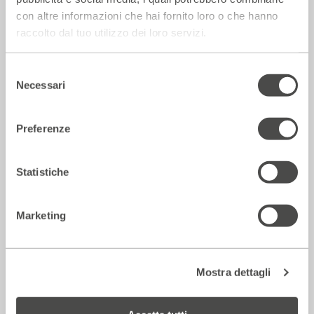
con altre informazioni che hai fornito loro o che hanno
raccolto dal tuo utilizzo dei loro servizi.
Rassegna Stampa
Selezione
Necessari
del
consenso
Preferenze
Statistiche
Marketing
Corriere della sera – Io, tra Ferragni e
Frassica
12 Luglio 2026
Mostra dettagli