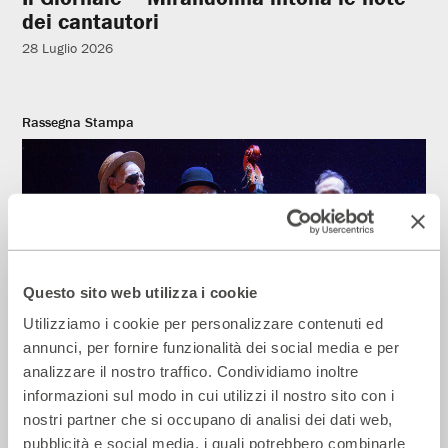
dei cantautori
28 Luglio 2026
Rassegna Stampa
Questo sito web utilizza i cookie
Utilizziamo i cookie per personalizzare contenuti ed
annunci, per fornire funzionalità dei social media e per
analizzare il nostro traffico. Condividiamo inoltre
La Repubblica – In scena gli eroi di
informazioni sul modo in cui utilizzi il nostro sito con i
strada secondo Raffaele Viviani
nostri partner che si occupano di analisi dei dati web,
14 Luglio 2026
pubblicità e social media, i quali potrebbero combinarle