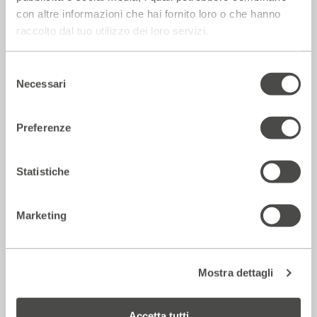
con altre informazioni che hai fornito loro o che hanno
raccolto dal tuo utilizzo dei loro servizi.
Rassegna Stampa
Selezione
Necessari
del
consenso
Preferenze
Statistiche
Marketing
Corriere della sera – Io, tra Ferragni e
Frassica
12 Luglio 2026
Mostra dettagli
Accetta tutti