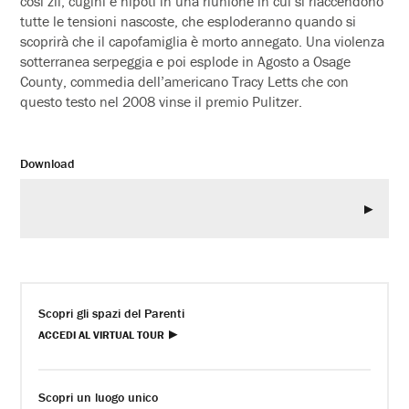
così zii, cugini e nipoti in una riunione in cui si riaccendono
tutte le tensioni nascoste, che esploderanno quando si
scoprirà che il capofamiglia è morto annegato. Una violenza
sotterranea serpeggia e poi esplode in
Agosto
a Osage
County, commedia dell’americano Tracy Letts che con
questo testo nel 2008 vinse il premio Pulitzer.
Download
Scopri gli spazi del Parenti
ACCEDI AL VIRTUAL TOUR
Scopri un luogo unico