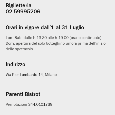
Biglietteria
Informazioni
02.59995206
utili
Orari in vigore dall’1 al 31 Luglio
Lun–Sab:
dalle h 13.30 alle h 19.00 (orario continuato)
Dom:
apertura del solo botteghino un’ora prima dell’inizio
dello spettacolo.
Indirizzo
Via Pier Lombardo 14
, Milano
Parenti Bistrot
Prenotazioni
344.0101739