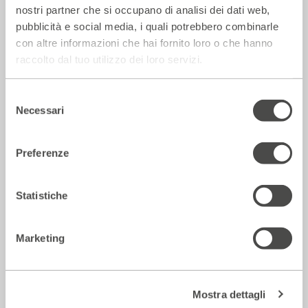
nostri partner che si occupano di analisi dei dati web,
La Repubblica – In scena gli eroi di
pubblicità e social media, i quali potrebbero combinarle
strada secondo Raffaele Viviani
con altre informazioni che hai fornito loro o che hanno
14 Luglio 2026
raccolto dal tuo utilizzo dei loro servizi.
Selezione
Rassegna Stampa
Necessari
del
consenso
Preferenze
Statistiche
Marketing
Corriere della sera – Io, tra Ferragni e
Mostra dettagli
Frassica