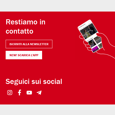
Restiamo in
contatto
ISCRIVITI ALLA NEWSLETTER
NEW! SCARICA L'APP
Seguici sui social