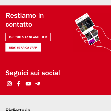
Restiamo in
contatto
ISCRIVITI ALLA NEWSLETTER
NEW! SCARICA L'APP
Seguici sui social
Biglietteria