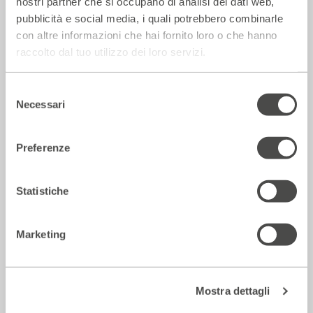
La Repubblica – In scena gli eroi di
nostri partner che si occupano di analisi dei dati web,
strada secondo Raffaele Viviani
pubblicità e social media, i quali potrebbero combinarle
con altre informazioni che hai fornito loro o che hanno
14 Luglio 2026
raccolto dal tuo utilizzo dei loro servizi.
Rassegna Stampa
Selezione
Necessari
del
consenso
Preferenze
Statistiche
Marketing
Corriere della sera – Io, tra Ferragni e
Frassica
Mostra dettagli
12 Luglio 2026