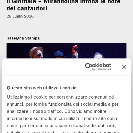
Il Giornale – Mirandolina intona le note
dei cantautori
28 Luglio 2026
Rassegna Stampa
Questo sito web utilizza i cookie
Utilizziamo i cookie per personalizzare contenuti ed
annunci, per fornire funzionalità dei social media e per
analizzare il nostro traffico. Condividiamo inoltre
La Repubblica – In scena gli eroi di
informazioni sul modo in cui utilizzi il nostro sito con i
strada secondo Raffaele Viviani
nostri partner che si occupano di analisi dei dati web,
14 Luglio 2026
pubblicità e social media, i quali potrebbero combinarle