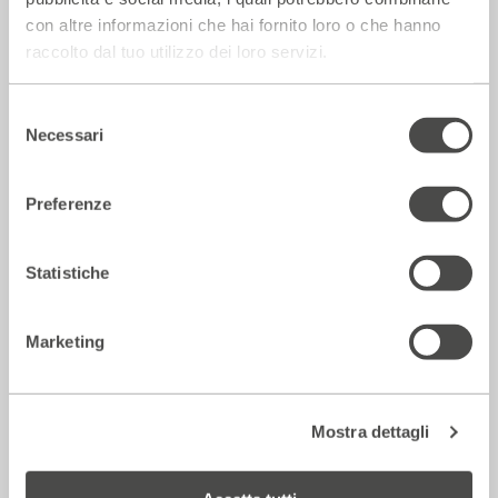
con altre informazioni che hai fornito loro o che hanno
raccolto dal tuo utilizzo dei loro servizi.
Rassegna Stampa
Selezione
Necessari
del
consenso
Preferenze
Statistiche
Marketing
Corriere della sera – Io, tra Ferragni e
Frassica
12 Luglio 2026
Mostra dettagli