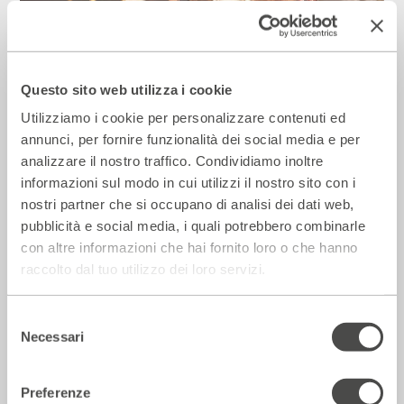
Il Giornale – Mirandolina intona le note
dei cantautori
Questo sito web utilizza i cookie
28 Luglio 2026
Utilizziamo i cookie per personalizzare contenuti ed
annunci, per fornire funzionalità dei social media e per
analizzare il nostro traffico. Condividiamo inoltre
Rassegna Stampa
informazioni sul modo in cui utilizzi il nostro sito con i
nostri partner che si occupano di analisi dei dati web,
pubblicità e social media, i quali potrebbero combinarle
con altre informazioni che hai fornito loro o che hanno
raccolto dal tuo utilizzo dei loro servizi.
Selezione
Necessari
del
consenso
Preferenze