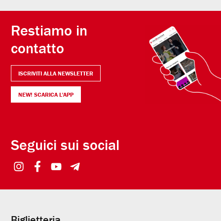
Restiamo in
contatto
ISCRIVITI ALLA NEWSLETTER
NEW! SCARICA L'APP
Seguici sui social
Biglietteria