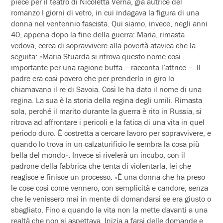
pièce per il teatro di Nicoletta Verna, già autrice del
romanzo I giorni di vetro, in cui indagava la figura di una
donna nel ventennio fascista. Qui siamo, invece, negli anni
40, appena dopo la fine della guerra: Maria, rimasta
vedova, cerca di sopravvivere alla povertà atavica che la
seguita: «Maria
Stuarda
si ritrova questo nome così
importante per una ragione buffa – racconta l’attrice –. Il
padre era così povero che per prenderlo in giro lo
chiamavano il re di Savoia. Così le ha dato il nome di una
regina. La sua è la storia della regina degli umili. Rimasta
sola, perché il marito durante la guerra è rito in Russia, si
ritrova ad affrontare i pericoli e la fatica di una vita in quel
periodo duro. È costretta a cercare lavoro per sopravvivere, e
quando lo trova in un calzaturificio le sembra la cosa più
bella del mondo». Invece si rivelerà un incubo, con il
padrone della fabbrica che tenta di violentarla, lei che
reagisce e finisce un processo. «È una donna che ha preso
le cose così come vennero, con semplicità e candore, senza
che le venissero mai in mente di domandarsi se era giusto o
sbagliato. Fino a quando la vita non la mette davanti a una
realtà che non si aspettava. Inizia a farsi delle domande e