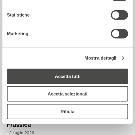
La Repubblica – In scena gli eroi di
strada secondo Raffaele Viviani
Statistiche
14 Luglio 2026
Marketing
Rassegna Stampa
Mostra dettagli
Accetta tutti
Accetta selezionati
Rifiuta
Corriere della sera – Io, tra Ferragni e
Frassica
12 Luglio 2026