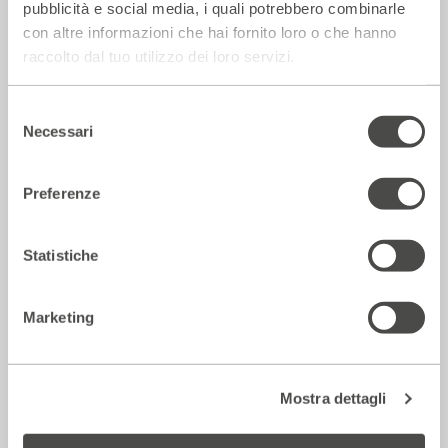
pubblicità e social media, i quali potrebbero combinarle
14 Luglio 2026
con altre informazioni che hai fornito loro o che hanno
raccolto dal tuo utilizzo dei loro servizi.
Rassegna Stampa
Selezione
Necessari
del
consenso
Preferenze
Statistiche
Marketing
Corriere della sera – Io, tra Ferragni e
Frassica
Mostra dettagli
12 Luglio 2026