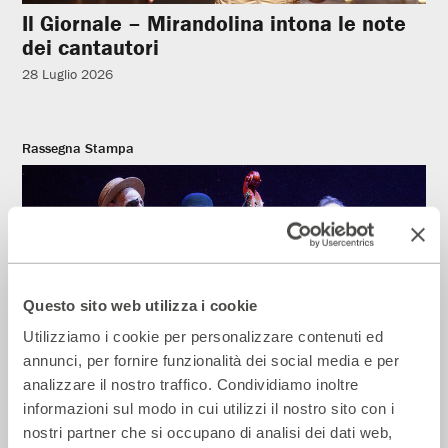
Il Giornale – Mirandolina intona le note
dei cantautori
28 Luglio 2026
Rassegna Stampa
Questo sito web utilizza i cookie
Utilizziamo i cookie per personalizzare contenuti ed
annunci, per fornire funzionalità dei social media e per
analizzare il nostro traffico. Condividiamo inoltre
La Repubblica – In scena gli eroi di
informazioni sul modo in cui utilizzi il nostro sito con i
strada secondo Raffaele Viviani
nostri partner che si occupano di analisi dei dati web,