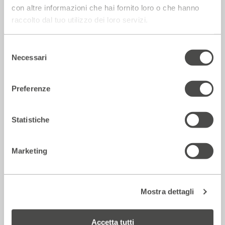
con altre informazioni che hai fornito loro o che hanno
raccolto dal tuo utilizzo dei loro servizi.
Rassegna Stampa
Selezione
Necessari
del
consenso
Preferenze
Statistiche
Marketing
Corriere della sera – Io, tra Ferragni e
Frassica
12 Luglio 2026
Mostra dettagli
Accetta tutti
Rassegna Stampa