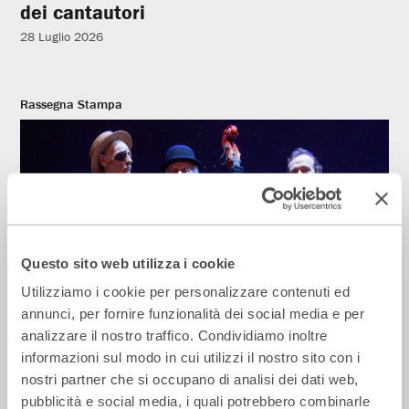
dei cantautori
28 Luglio 2026
Rassegna Stampa
Questo sito web utilizza i cookie
Utilizziamo i cookie per personalizzare contenuti ed
annunci, per fornire funzionalità dei social media e per
analizzare il nostro traffico. Condividiamo inoltre
La Repubblica – In scena gli eroi di
informazioni sul modo in cui utilizzi il nostro sito con i
strada secondo Raffaele Viviani
nostri partner che si occupano di analisi dei dati web,
14 Luglio 2026
pubblicità e social media, i quali potrebbero combinarle