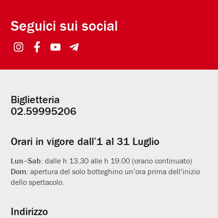
Seguici sui social
Biglietteria
Informazioni
02.59995206
utili
Orari in vigore dall’1 al 31 Luglio
Lun–Sab:
dalle h 13.30 alle h 19.00 (orario continuato)
Dom:
apertura del solo botteghino un’ora prima dell’inizio
dello spettacolo.
Indirizzo