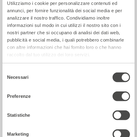
Utilizziamo i cookie per personalizzare contenuti ed
annunci, per fornire funzionalità dei social media e per
analizzare il nostro traffico. Condividiamo inoltre
informazioni sul modo in cui utilizzi il nostro sito con i
nostri partner che si occupano di analisi dei dati web,
pubblicità e social media, i quali potrebbero combinarle
con altre informazioni che hai fornito loro o che hanno
raccolto dal tuo utilizzo dei loro servizi.
La Repubblica – In scena gli eroi di
strada secondo Raffaele Viviani
Selezione
Necessari
del
14 Luglio 2026
consenso
Preferenze
Rassegna Stampa
Statistiche
Marketing