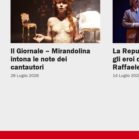
Il Giornale – Mirandolina
La Repu
intona le note dei
gli eroi
cantautori
Raffaele
28 Luglio 2026
14 Luglio 202