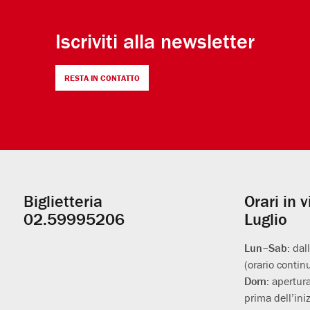
Iscriviti alla newsletter
RESTA IN CONTATTO
Biglietteria
Orari in 
Informazioni
02.59995206
Luglio
utili
Lun–Sab:
dal
(orario contin
Dom:
apertura
prima dell’iniz