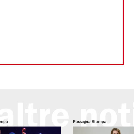
altre not
ampa
Rassegna Stampa