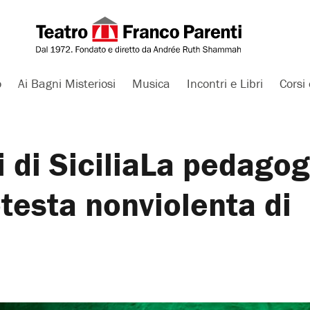
o
Ai Bagni Misteriosi
Musica
Incontri e Libri
Corsi 
i di SiciliaLa pedagog
otesta nonviolenta di