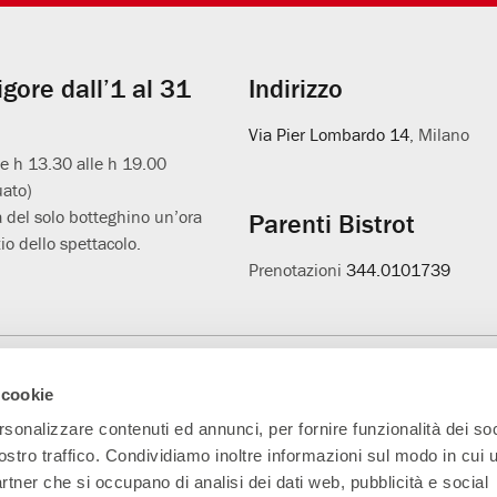
vigore dall’1 al 31
Indirizzo
Via Pier Lombardo 14
, Milano
le h 13.30 alle h 19.00
uato)
 del solo botteghino un’ora
Parenti Bistrot
io dello spettacolo.
Prenotazioni
344.0101739
Main Partner
Partner della nuova
Progetto L'età
A
 cookie
sala
sospesa
rsonalizzare contenuti ed annunci, per fornire funzionalità dei soc
ostro traffico. Condividiamo inoltre informazioni sul modo in cui ut
partner che si occupano di analisi dei dati web, pubblicità e social