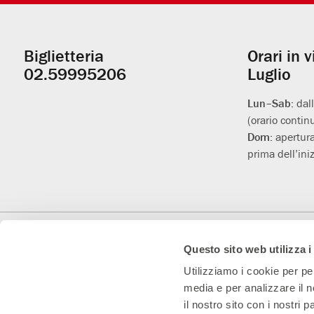
Biglietteria
Orari in 
Informazioni
02.59995206
Luglio
utili
Lun–Sab:
dal
(orario contin
Dom:
apertura
prima dell’iniz
Con il contributo di
Con il sostegno di
Teatro Convenzionato
Questo sito web utilizza i
Utilizziamo i cookie per pe
media e per analizzare il n
il nostro sito con i nostri 