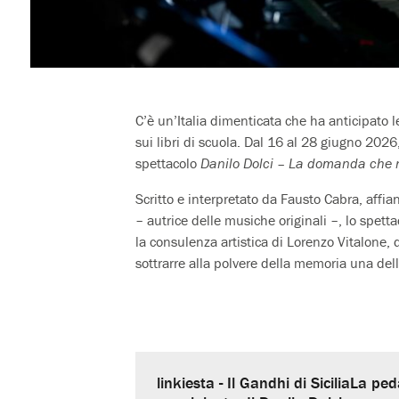
C’è un’Italia dimenticata che ha anticipato le 
sui libri di scuola. Dal 16 al 28 giugno 2026
spettacolo
Danilo Dolci – La domanda che 
Scritto e interpretato da Fausto Cabra, affi
– autrice delle musiche originali –, lo spett
la consulenza artistica di Lorenzo Vitalone,
sottrarre alla polvere della memoria una del
linkiesta - Il Gandhi di SiciliaLa pe