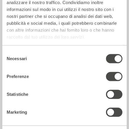
analizzare il nostro traffico. Condividiamo inoltre
informazioni sul modo in cui utilizzi il nostro sito con i
nostri partner che si occupano di analisi dei dati web,
pubblicità e social media, i quali potrebbero combinarle
La Repubblica – In scena gli eroi di
con altre informazioni che hai fornito loro o che hanno
strada secondo Raffaele Viviani
raccolto dal tuo utilizzo dei loro servizi.
14 Luglio 2026
Selezione
Necessari
del
consenso
Rassegna Stampa
Preferenze
Statistiche
Marketing