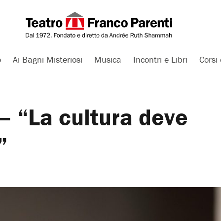
o
Ai Bagni Misteriosi
Musica
Incontri e Libri
Corsi 
– “La cultura deve
”