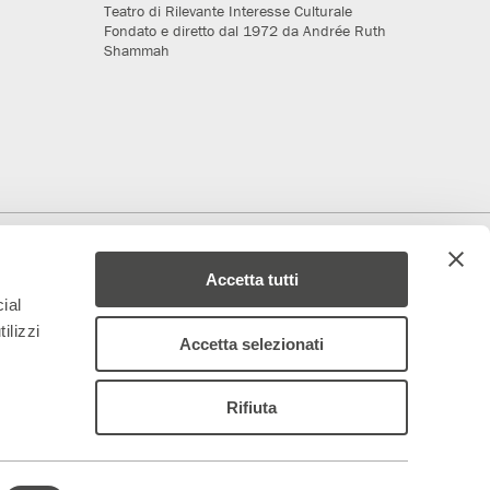
Teatro di Rilevante Interesse Culturale
Fondato e diretto dal 1972 da Andrée Ruth
Shammah
deriamo al progetto
Media Partner
Accetta tutti
ial
ilizzi
Accetta selezionati
Rifiuta
 – 844688