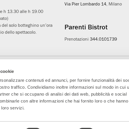
Via Pier Lombardo 14
, Milano
le h 13.30 alle h 19.00
uato)
 del solo botteghino un’ora
Parenti Bistrot
io dello spettacolo.
Prenotazioni
344.0101739
Main Partner
Partner della nuova
Progetto L'età
A
 cookie
sala
sospesa
rsonalizzare contenuti ed annunci, per fornire funzionalità dei soc
ostro traffico. Condividiamo inoltre informazioni sul modo in cui ut
partner che si occupano di analisi dei dati web, pubblicità e social
ombinarle con altre informazioni che hai fornito loro o che hanno
 loro servizi.
5330151 Indirizzo PEC:
parentiteatro@actaliscertymail.it
– NUMERO REA: MI