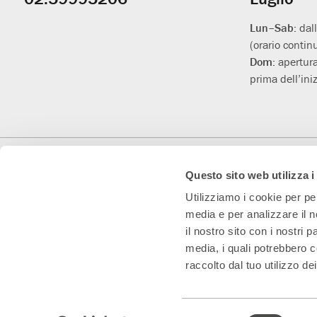
utili
Lun–Sab:
dal
(orario contin
Dom:
apertura
prima dell’iniz
Con il contributo di
Con il sostegno di
Teatro Convenzionato
Questo sito web utilizza i
Utilizziamo i cookie per pe
media e per analizzare il n
il nostro sito con i nostri 
media, i quali potrebbero c
raccolto dal tuo utilizzo dei
Teatro Franco Parenti S.r.l. Impresa Sociale – Cod. Fisc/P.IVA 0153
Selezione