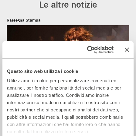
Le altre notizie
Rassegna Stampa
Questo sito web utilizza i cookie
Utilizziamo i cookie per personalizzare contenuti ed
annunci, per fornire funzionalità dei social media e per
analizzare il nostro traffico. Condividiamo inoltre
Il Giornale – Mirandolina intona le note
informazioni sul modo in cui utilizzi il nostro sito con i
dei cantautori
nostri partner che si occupano di analisi dei dati web,
28 Luglio 2026
pubblicità e social media, i quali potrebbero combinarle
con altre informazioni che hai fornito loro o che hanno
raccolto dal tuo utilizzo dei loro servizi.