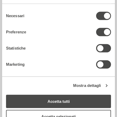
Rassegna Stampa
Selezione
Necessari
del
consenso
Preferenze
Statistiche
Marketing
La Repubblica – In scena gli eroi di
strada secondo Raffaele Viviani
14 Luglio 2026
Mostra dettagli
Accetta tutti
Rassegna Stampa
Accetta selezionati