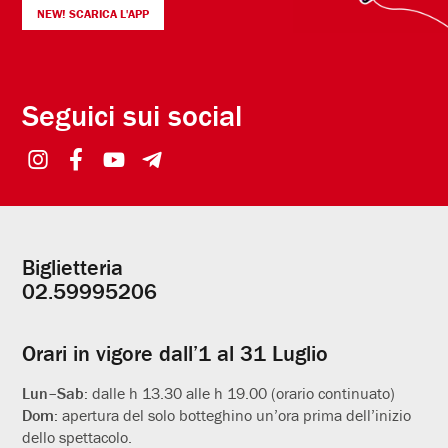
NEW! SCARICA L'APP
Seguici sui social
Biglietteria
Informazioni
02.59995206
utili
Orari in vigore dall’1 al 31 Luglio
Lun–Sab:
dalle h 13.30 alle h 19.00 (orario continuato)
Dom:
apertura del solo botteghino un’ora prima dell’inizio
dello spettacolo.