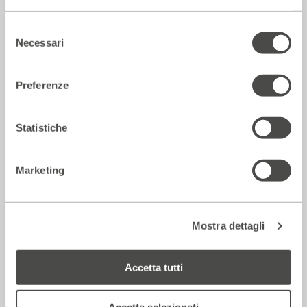
Rassegna Stampa
Selezione
Necessari
del
consenso
Preferenze
Statistiche
Marketing
La Repubblica – In scena gli eroi di
strada secondo Raffaele Viviani
14 Luglio 2026
Mostra dettagli
Accetta tutti
Rassegna Stampa