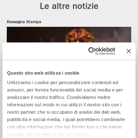
Le altre notizie
Rassegna Stampa
Questo sito web utilizza i cookie
Utilizziamo i cookie per personalizzare contenuti ed
annunci, per fornire funzionalità dei social media e per
analizzare il nostro traffico. Condividiamo inoltre
Il Giornale – Mirandolina intona le note
informazioni sul modo in cui utilizzi il nostro sito con i
dei cantautori
nostri partner che si occupano di analisi dei dati web,
28 Luglio 2026
pubblicità e social media, i quali potrebbero combinarle
con altre informazioni che hai fornito loro o che hanno
raccolto dal tuo utilizzo dei loro servizi.