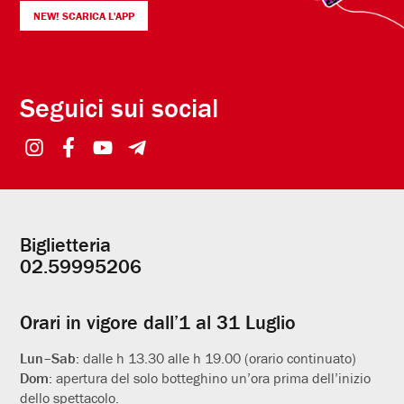
NEW! SCARICA L'APP
Seguici sui social
Biglietteria
Informazioni
02.59995206
utili
Orari in vigore dall’1 al 31 Luglio
Lun–Sab:
dalle h 13.30 alle h 19.00 (orario continuato)
Dom:
apertura del solo botteghino un’ora prima dell’inizio
dello spettacolo.