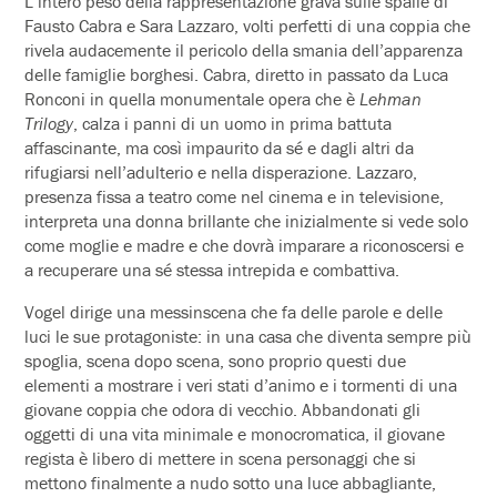
L’intero peso della rappresentazione grava sulle spalle di
Fausto Cabra e Sara Lazzaro, volti perfetti di una coppia che
rivela audacemente il pericolo della smania dell’apparenza
delle famiglie borghesi. Cabra, diretto in passato da Luca
Ronconi in quella monumentale opera che è
Lehman
Trilogy
, calza i panni di un uomo in prima battuta
affascinante, ma così impaurito da sé e dagli altri da
rifugiarsi nell’adulterio e nella disperazione. Lazzaro,
presenza fissa a teatro come nel cinema e in televisione,
interpreta una donna brillante che inizialmente si vede solo
come moglie e madre e che dovrà imparare a riconoscersi e
a recuperare una sé stessa intrepida e combattiva.
Vogel dirige una messinscena che fa delle parole e delle
luci le sue protagoniste: in una casa che diventa sempre più
spoglia, scena dopo scena, sono proprio questi due
elementi a mostrare i veri stati d’animo e i tormenti di una
giovane coppia che odora di vecchio. Abbandonati gli
oggetti di una vita minimale e monocromatica, il giovane
regista è libero di mettere in scena personaggi che si
mettono finalmente a nudo sotto una luce abbagliante,