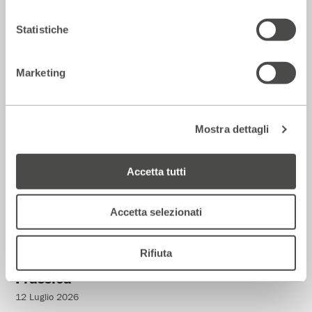
strada secondo Raffaele Viviani
14 Luglio 2026
Statistiche
Marketing
Rassegna Stampa
Mostra dettagli
Accetta tutti
Accetta selezionati
Rifiuta
Corriere della sera – Io, tra Ferragni e
Frassica
12 Luglio 2026