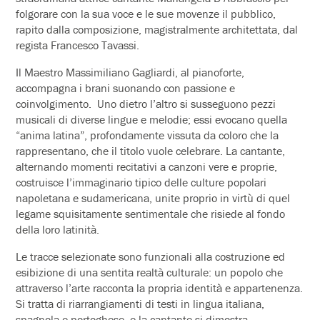
folgorare con la sua voce e le sue movenze il pubblico,
rapito dalla composizione, magistralmente architettata, dal
regista Francesco Tavassi.
Il Maestro Massimiliano Gagliardi, al pianoforte,
accompagna i brani suonando con passione e
coinvolgimento. Uno dietro l’altro si susseguono pezzi
musicali di diverse lingue e melodie; essi evocano quella
“anima latina”, profondamente vissuta da coloro che la
rappresentano, che il titolo vuole celebrare. La cantante,
alternando momenti recitativi a canzoni vere e proprie,
costruisce l’immaginario tipico delle culture popolari
napoletana e sudamericana, unite proprio in virtù di quel
legame squisitamente sentimentale che risiede al fondo
della loro latinità.
Le tracce selezionate sono funzionali alla costruzione ed
esibizione di una sentita realtà culturale: un popolo che
attraverso l’arte racconta la propria identità e appartenenza.
Si tratta di riarrangiamenti di testi in lingua italiana,
spagnola e portoghese, e la cantante si dimostra