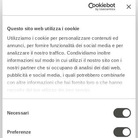
Il Giornale – Mirandolina intona le note
dei cantautori
Questo sito web utilizza i cookie
28 Luglio 2026
Utilizziamo i cookie per personalizzare contenuti ed
annunci, per fornire funzionalità dei social media e per
Rassegna Stampa
analizzare il nostro traffico. Condividiamo inoltre
informazioni sul modo in cui utilizzi il nostro sito con i
nostri partner che si occupano di analisi dei dati web,
pubblicità e social media, i quali potrebbero combinarle
con altre informazioni che hai fornito loro o che hanno
raccolto dal tuo utilizzo dei loro servizi.
Selezione
Necessari
del
consenso
Preferenze
La Repubblica – In scena gli eroi di