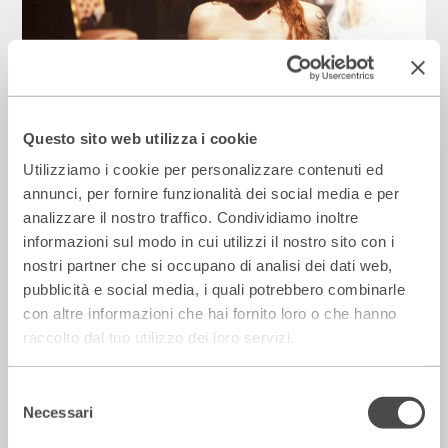
Il Giornale – Mirandolina intona le note
Questo sito web utilizza i cookie
dei cantautori
Utilizziamo i cookie per personalizzare contenuti ed
28 Luglio 2026
annunci, per fornire funzionalità dei social media e per
analizzare il nostro traffico. Condividiamo inoltre
informazioni sul modo in cui utilizzi il nostro sito con i
Rassegna Stampa
nostri partner che si occupano di analisi dei dati web,
pubblicità e social media, i quali potrebbero combinarle
con altre informazioni che hai fornito loro o che hanno
raccolto dal tuo utilizzo dei loro servizi.
Selezione
Necessari
del
consenso