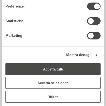
Preferenze
La Repubblica – In scena gli eroi di
Statistiche
strada secondo Raffaele Viviani
14 Luglio 2026
Marketing
Rassegna Stampa
Mostra dettagli
Accetta tutti
Accetta selezionati
Rifiuta