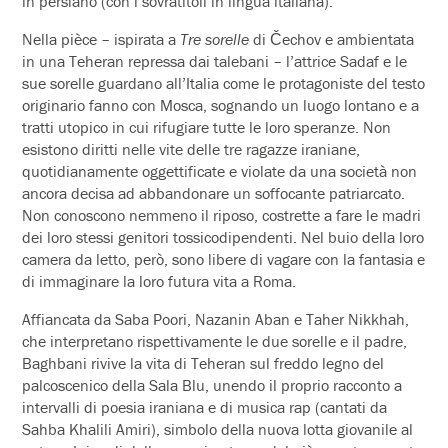
in persiano (con i sovratitoli in lingua italiana).
Nella pièce – ispirata a
Tre sorelle
di Čechov e ambientata
in una Teheran repressa dai talebani – l’attrice Sadaf e le
sue sorelle guardano all’Italia come le protagoniste del testo
originario fanno con Mosca, sognando un luogo lontano e a
tratti utopico in cui rifugiare tutte le loro speranze. Non
esistono diritti nelle vite delle tre ragazze iraniane,
quotidianamente oggettificate e violate da una società non
ancora decisa ad abbandonare un soffocante patriarcato.
Non conoscono nemmeno il riposo, costrette a fare le madri
dei loro stessi genitori tossicodipendenti. Nel buio della loro
camera da letto, però, sono libere di vagare con la fantasia e
di immaginare la loro futura vita a Roma.
Affiancata da Saba Poori, Nazanin Aban e Taher Nikkhah,
che interpretano rispettivamente le due sorelle e il padre,
Baghbani rivive la vita di Teheran sul freddo legno del
palcoscenico della Sala Blu, unendo il proprio racconto a
intervalli di poesia iraniana e di musica rap (cantati da
Sahba Khalili Amiri), simbolo della nuova lotta giovanile al