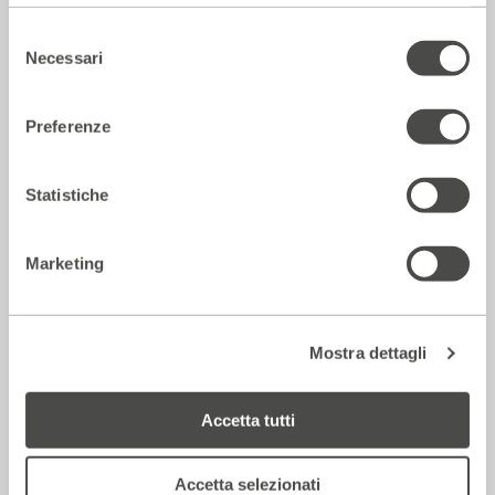
Selezione
Necessari
del
consenso
Preferenze
Statistiche
Marketing
La Repubblica – In scena gli eroi di
strada secondo Raffaele Viviani
14 Luglio 2026
Mostra dettagli
Rassegna Stampa
Accetta tutti
Accetta selezionati