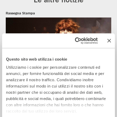
Rassegna Stampa
Questo sito web utilizza i cookie
Utilizziamo i cookie per personalizzare contenuti ed
annunci, per fornire funzionalità dei social media e per
analizzare il nostro traffico. Condividiamo inoltre
Il Giornale – Mirandolina intona le note
informazioni sul modo in cui utilizzi il nostro sito con i
dei cantautori
nostri partner che si occupano di analisi dei dati web,
28 Luglio 2026
pubblicità e social media, i quali potrebbero combinarle
con altre informazioni che hai fornito loro o che hanno
raccolto dal tuo utilizzo dei loro servizi.
Rassegna Stampa