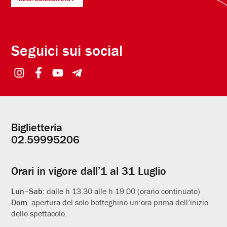
Seguici sui social
Biglietteria
Informazioni
02.59995206
utili
Orari in vigore dall’1 al 31 Luglio
Lun–Sab:
dalle h 13.30 alle h 19.00 (orario continuato)
Dom:
apertura del solo botteghino un’ora prima dell’inizio
dello spettacolo.