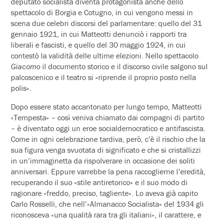
deputato socialista diventa protagonista anche dello
spettacolo di Borgia e Cotugno, in cui vengono messi in
scena due celebri discorsi del parlamentare: quello del 31
gennaio 1921, in cui Matteotti denunciò i rapporti tra
liberali e fascisti, e quello del 30 maggio 1924, in cui
contestò la validità delle ultime elezioni. Nello spettacolo
Giacomo
il documento storico e il discorso civile salgono sul
palcoscenico e il teatro si «riprende il proprio posto nella
polis».
Dopo essere stato accantonato per lungo tempo, Matteotti
«Tempesta» – così veniva chiamato dai compagni di partito
– è diventato oggi un eroe socialdemocratico e antifascista.
Come in ogni celebrazione tardiva, però, c’è il rischio che la
sua figura venga svuotata di significato e che si cristallizzi
in un’immaginetta da rispolverare in occasione dei soliti
anniversari. Eppure varrebbe la pena raccoglierne l’eredità,
recuperando il suo «stile antiretorico» e il suo modo di
ragionare «freddo, preciso, tagliente». Lo aveva già capito
Carlo Rosselli, che nell’«Almanacco Socialista» del 1934 gli
riconosceva «una qualità rara tra gli italiani», il carattere, e