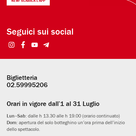
NEW! SCARICA L'APP
Seguici sui social
Biglietteria
Informazioni
02.59995206
utili
Orari in vigore dall’1 al 31 Luglio
Lun–Sab:
dalle h 13.30 alle h 19.00 (orario continuato)
Dom:
apertura del solo botteghino un’ora prima dell’inizio
dello spettacolo.