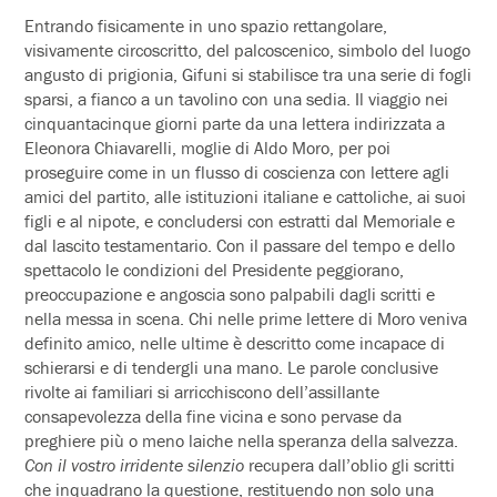
Entrando fisicamente in uno spazio rettangolare,
visivamente circoscritto, del palcoscenico, simbolo del luogo
angusto di prigionia, Gifuni si stabilisce tra una serie di fogli
sparsi, a fianco a un tavolino con una sedia. Il viaggio nei
cinquantacinque giorni parte da una lettera indirizzata a
Eleonora Chiavarelli, moglie di Aldo Moro, per poi
proseguire come in un flusso di coscienza con lettere agli
amici del partito, alle istituzioni italiane e cattoliche, ai suoi
figli e al nipote, e concludersi con estratti dal Memoriale e
dal lascito testamentario. Con il passare del tempo e dello
spettacolo le condizioni del Presidente peggiorano,
preoccupazione e angoscia sono palpabili dagli scritti e
nella messa in scena. Chi nelle prime lettere di Moro veniva
definito amico, nelle ultime è descritto come incapace di
schierarsi e di tendergli una mano. Le parole conclusive
rivolte ai familiari si arricchiscono dell’assillante
consapevolezza della fine vicina e sono pervase da
preghiere più o meno laiche nella speranza della salvezza.
Con il vostro irridente silenzio
recupera dall’oblio gli scritti
che inquadrano la questione, restituendo non solo una