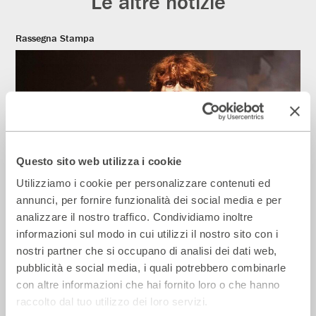
Le altre notizie
Rassegna Stampa
Questo sito web utilizza i cookie
Utilizziamo i cookie per personalizzare contenuti ed
annunci, per fornire funzionalità dei social media e per
analizzare il nostro traffico. Condividiamo inoltre
Il Giornale – Mirandolina intona le note
informazioni sul modo in cui utilizzi il nostro sito con i
dei cantautori
nostri partner che si occupano di analisi dei dati web,
28 Luglio 2026
pubblicità e social media, i quali potrebbero combinarle
con altre informazioni che hai fornito loro o che hanno
raccolto dal tuo utilizzo dei loro servizi.
Rassegna Stampa