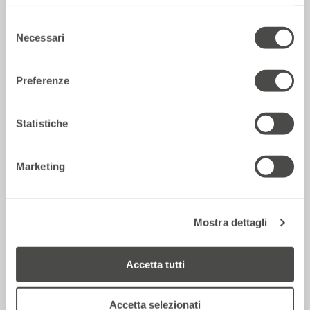
Selezione
Necessari
del
consenso
Preferenze
Statistiche
Marketing
La Repubblica – In scena gli eroi di
strada secondo Raffaele Viviani
14 Luglio 2026
Mostra dettagli
Accetta tutti
Rassegna Stampa
Accetta selezionati