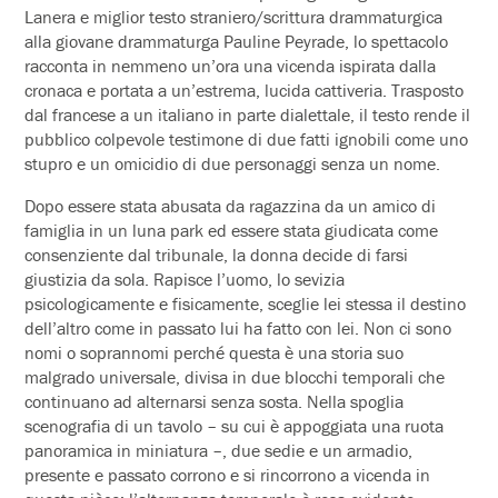
Lanera e miglior testo straniero/scrittura drammaturgica
alla giovane drammaturga Pauline Peyrade, lo spettacolo
racconta in nemmeno un’ora una vicenda ispirata dalla
cronaca e portata a un’estrema, lucida cattiveria. Trasposto
dal francese a un italiano in parte dialettale, il testo rende il
pubblico colpevole testimone di due fatti ignobili come uno
stupro e un omicidio di due personaggi senza un nome.
Dopo essere stata abusata da ragazzina da un amico di
famiglia in un luna park ed essere stata giudicata come
consenziente dal tribunale, la donna decide di farsi
giustizia da sola. Rapisce l’uomo, lo sevizia
psicologicamente e fisicamente, sceglie lei stessa il destino
dell’altro come in passato lui ha fatto con lei. Non ci sono
nomi o soprannomi perché questa è una storia suo
malgrado universale, divisa in due blocchi temporali che
continuano ad alternarsi senza sosta. Nella spoglia
scenografia di un tavolo – su cui è appoggiata una ruota
panoramica in miniatura –, due sedie e un armadio,
presente e passato corrono e si rincorrono a vicenda in