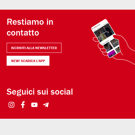
Restiamo in
contatto
ISCRIVITI ALLA NEWSLETTER
NEW! SCARICA L'APP
Seguici sui social