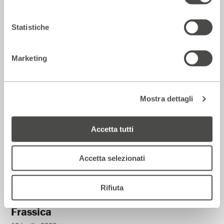
La Repubblica – In scena gli eroi di
strada secondo Raffaele Viviani
Statistiche
14 Luglio 2026
Marketing
Rassegna Stampa
Mostra dettagli
Accetta tutti
Accetta selezionati
Rifiuta
Corriere della sera – Io, tra Ferragni e
Frassica