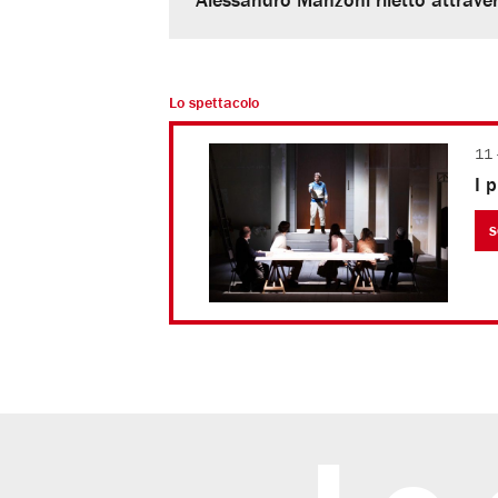
Lo spettacolo
11 
I 
S