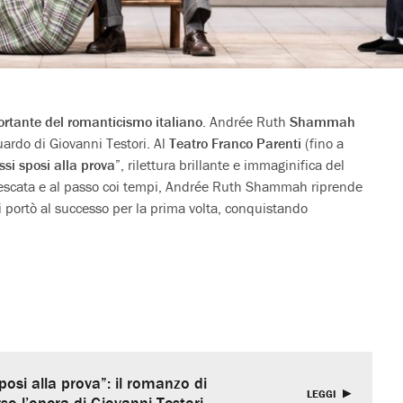
rtante del romanticismo italiano
. Andrée Ruth
Shammah
uardo di Giovanni Testori. Al
Teatro Franco Parenti
(fino a
ssi sposi alla prova”
, rilettura brillante e immaginifica del
rescata e al passo coi tempi, Andrée Ruth Shammah riprende
 portò al successo per la prima volta, conquistando
si alla prova”: il romanzo di
LEGGI
so l’opera di Giovanni Testori