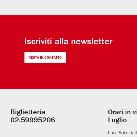
Iscriviti alla newsletter
RESTA IN CONTATTO
Biglietteria
Orari in 
Informazioni
02.59995206
Luglio
utili
Lun–Sab:
dal