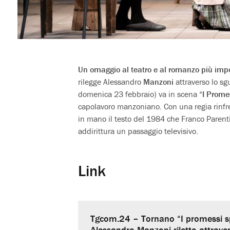
Un omaggio al teatro e al romanzo più impo
rilegge Alessandro
Manzoni
attraverso lo sg
domenica 23 febbraio) va in scena
“I Prome
capolavoro manzoniano. Con una regia rinf
in mano il testo del 1984 che Franco Parenti
addirittura un passaggio televisivo.
Link
Tgcom.24 – Tornano “I promessi spo
Alessandro Manzoni riletto attraver