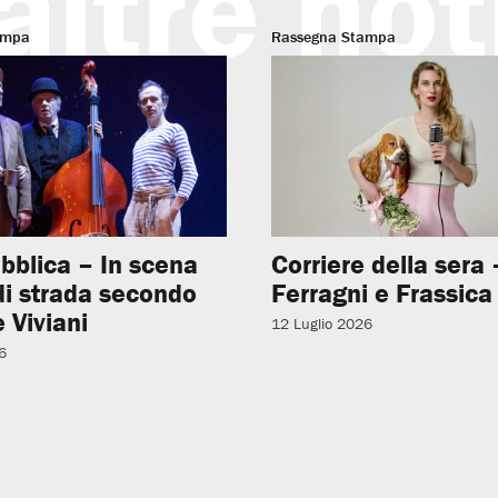
altre not
ampa
Rassegna Stampa
bblica – In scena
Corriere della sera –
 di strada secondo
Ferragni e Frassica
 Viviani
12 Luglio 2026
6