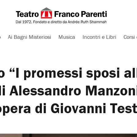
o
Ai Bagni Misteriosi
Musica
Incontri e Libri
Corsi 
 “I promessi sposi al
di Alessandro Manzon
’opera di Giovanni Test