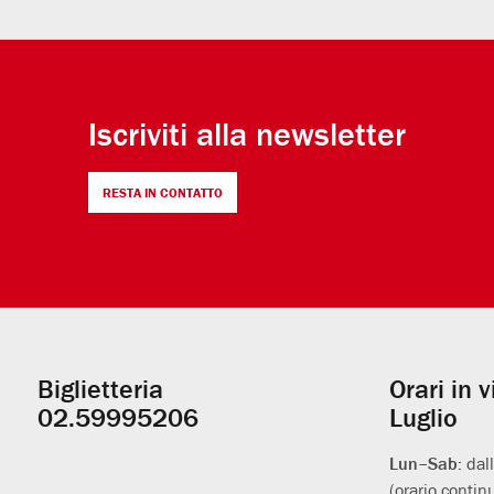
Iscriviti alla newsletter
RESTA IN CONTATTO
Biglietteria
Orari in 
Informazioni
02.59995206
Luglio
utili
Lun–Sab:
dal
(orario contin