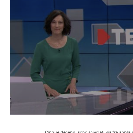
Cinque decenni sono scivolati via fra applausi