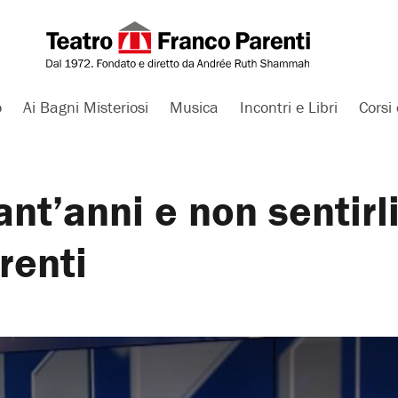
o
Ai Bagni Misteriosi
Musica
Incontri e Libri
Corsi 
nt’anni e non sentirli
renti