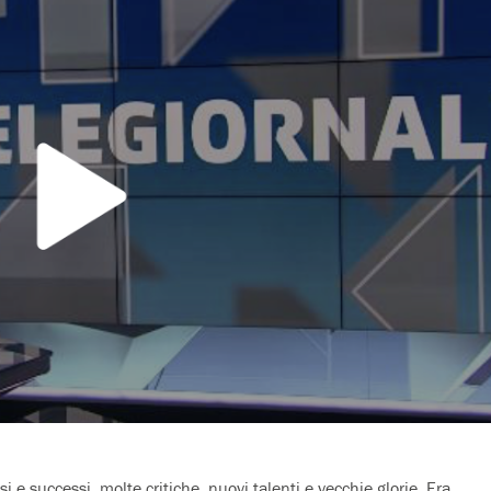
 e successi, molte critiche, nuovi talenti e vecchie glorie. Era