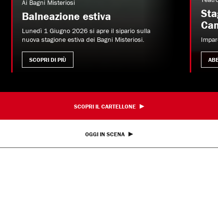
Ai Bagni Misteriosi
Sta
Balneazione estiva
Ca
Lunedì 1 Giugno 2026 si apre il sipario sulla
nuova stagione estiva dei Bagni Misteriosi.
Impar
SCOPRI DI PIÙ
AB
SCOPRI IL CARTELLONE
OGGI IN SCENA
Altro ancora dal Parenti
Teatro
Incontri e Libri
Imparentatevi!