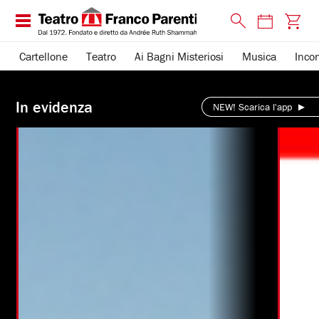
Cartellone
Teatro
Ai Bagni Misteriosi
Musica
Incon
Teatro
In evidenza
Franco
NEW! Scarica l'app
Parenti
-
scopri
la
nostra
offerta