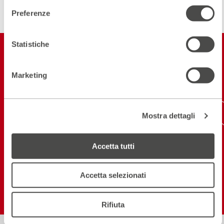
Preferenze
Statistiche
Restiamo in
contatto
Marketing
ISCRIVITI ALLA NEWSLETTER
Mostra dettagli
NEW! SCARICA L'APP
Accetta tutti
Seguici sui social
Accetta selezionati
Rifiuta