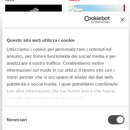
Questo sito web utilizza i cookie
Tendenza clown
Tendenza clown
Utilizziamo i cookie per personalizzare contenuti ed
2023 - 2024
Cartellone
2024 - 2025
Cartellone
annunci, per fornire funzionalità dei social media e per
analizzare il nostro traffico. Condividiamo inoltre
informazioni sul modo in cui utilizzi il nostro sito con i
Teatro
nostri partner che si occupano di analisi dei dati web,
pubblicità e social media, i quali potrebbero combinarle
con altre informazioni che hai fornito loro o che hanno
raccolto dal tuo utilizzo dei loro servizi.
Selezione
Tendenza clown
Necessari
del
2025 - 2026
Cartellone
consenso