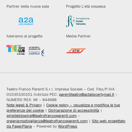
Partner della nuova sala
Progetto L'età sospesa
Aderiamo al progetto
Media Partner
Teatro Franco Parenti S.r.l. Impresa Sociale – Cod. Fisc/P.IVA
01535330151 Indirizzo PEC:
parentiteatro@actaliscertymail.it
–
NUMERO REA: MI – 844688
Note legali & Privacy
|
Cookie policy – visualizza e modifica le tue
preferenze dei cookie
|
Dichiarazione di accessibilità
|
whistleblowing@teatrofrancoparenti.com
–
organismodivigilanza@teatrofrancoparenti.com
|
Sito web progettato
da PaperPlane
– Powered by
WordPress