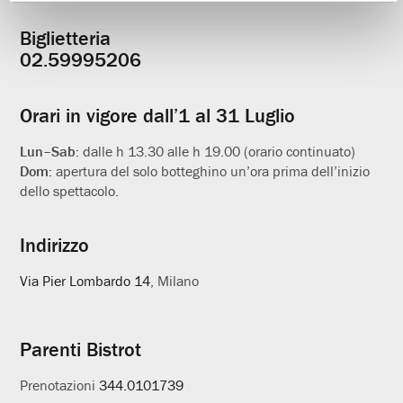
Biglietteria
Informazioni
02.59995206
utili
Orari in vigore dall’1 al 31 Luglio
Lun–Sab:
dalle h 13.30 alle h 19.00 (orario continuato)
Dom:
apertura del solo botteghino un’ora prima dell’inizio
dello spettacolo.
Indirizzo
Via Pier Lombardo 14
, Milano
Parenti Bistrot
Prenotazioni
344.0101739