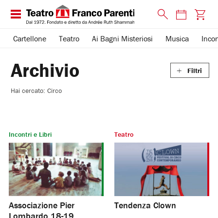
Cartellone
Teatro
Ai Bagni Misteriosi
Musica
Incon
Archivio
Filtri
Hai cercato:
Circo
Incontri e Libri
Teatro
Cartellone
Tournée
Produzione
Associazione Pier
Tendenza Clown
Lombardo 18-19