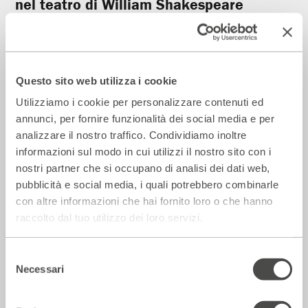
nel teatro di William Shakespeare
2018 - 2019
Cartellone
Incontri e Libri
Questo sito web utilizza i cookie
Utilizziamo i cookie per personalizzare contenuti ed
annunci, per fornire funzionalità dei social media e per
analizzare il nostro traffico. Condividiamo inoltre
informazioni sul modo in cui utilizzi il nostro sito con i
nostri partner che si occupano di analisi dei dati web,
pubblicità e social media, i quali potrebbero combinarle
con altre informazioni che hai fornito loro o che hanno
raccolto dal tuo utilizzo dei loro servizi.
Silenzi e stanze
Selezione
Necessari
del
2018 - 2019
Cartellone
consenso