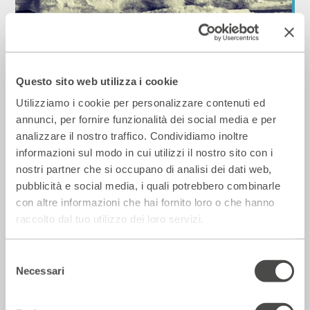
Laboratori di orto-cucina a 4 mani
Questo sito web utilizza i cookie
2018 - 2019
Cartellone
Utilizziamo i cookie per personalizzare contenuti ed
annunci, per fornire funzionalità dei social media e per
Ai Bagni Misteriosi
analizzare il nostro traffico. Condividiamo inoltre
informazioni sul modo in cui utilizzi il nostro sito con i
nostri partner che si occupano di analisi dei dati web,
pubblicità e social media, i quali potrebbero combinarle
con altre informazioni che hai fornito loro o che hanno
raccolto dal tuo utilizzo dei loro servizi.
Selezione
Necessari
del
consenso