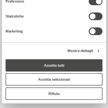
Preferenze
La notte degli incipit
2018 - 2019
Cartellone
Statistiche
Incontri e Libri
Marketing
Mostra dettagli
Accetta tutti
Accetta selezionati
Castagne matte
Rifiuta
2018 - 2019
Cartellone