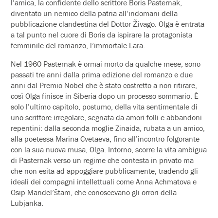
l’amica, la confidente dello scrittore Boris Pasternak,
diventato un nemico della patria all’indomani della
pubblicazione clandestina del Dottor Živago. Olga è entrata
a tal punto nel cuore di Boris da ispirare la protagonista
femminile del romanzo, l’immortale Lara.
Nel 1960 Pasternak è ormai morto da qualche mese, sono
passati tre anni dalla prima edizione del romanzo e due
anni dal Premio Nobel che è stato costretto a non ritirare,
così Olga finisce in Siberia dopo un processo sommario. È
solo l’ultimo capitolo, postumo, della vita sentimentale di
uno scrittore irregolare, segnata da amori folli e abbandoni
repentini: dalla seconda moglie Zinaida, rubata a un amico,
alla poetessa Marina Cvetaeva, fino all’incontro folgorante
con la sua nuova musa, Olga. Intorno, scorre la vita ambigua
di Pasternak verso un regime che contesta in privato ma
che non esita ad appoggiare pubblicamente, tradendo gli
ideali dei compagni intellettuali come Anna Achmatova e
Osip Mandel’štam, che conoscevano gli orrori della
Lubjanka.