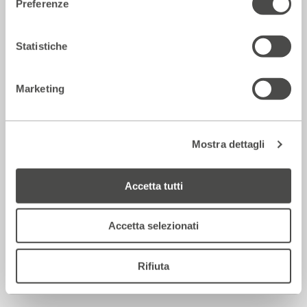
Preferenze
2018 - 2019
Cartellone
Statistiche
Corsi e Laboratori
Marketing
Mostra dettagli
Accetta tutti
Accetta selezionati
Linguaggio, ritmo, respiro e presenza
nel teatro di William Shakespeare
Rifiuta
2018 - 2019
Cartellone