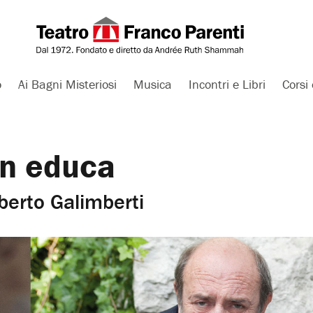
o
Ai Bagni Misteriosi
Musica
Incontri e Libri
Corsi 
on educa
berto Galimberti