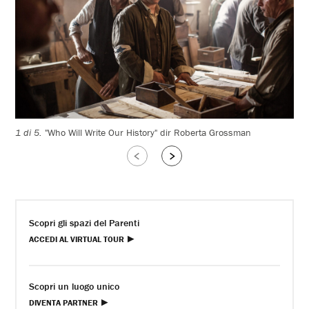
1 di 5.
"Who Will Write Our History" dir Roberta Grossman
2 d
Slide
Slide
successive
precedenti
Scopri gli spazi del Parenti
ACCEDI AL VIRTUAL TOUR
Scopri un luogo unico
DIVENTA PARTNER