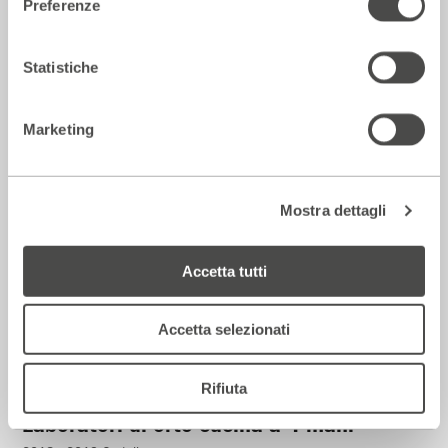
Preferenze
Discipline olistiche
Statistiche
2018 - 2019
Cartellone
Marketing
Ai Bagni Misteriosi
Mostra dettagli
Accetta tutti
Accetta selezionati
Rifiuta
Laboratori di orto-cucina a 4 mani