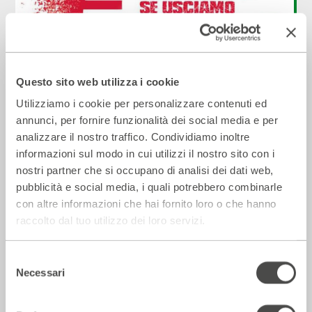
Questo sito web utilizza i cookie
Cosa succede se usciamo dall’euro?
Utilizziamo i cookie per personalizzare contenuti ed
2018 - 2019
Cartellone
annunci, per fornire funzionalità dei social media e per
analizzare il nostro traffico. Condividiamo inoltre
informazioni sul modo in cui utilizzi il nostro sito con i
Ai Bagni Misteriosi
nostri partner che si occupano di analisi dei dati web,
pubblicità e social media, i quali potrebbero combinarle
con altre informazioni che hai fornito loro o che hanno
raccolto dal tuo utilizzo dei loro servizi.
Selezione
Necessari
del
consenso